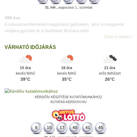
31. hét ,
augusztus 1., szombat
203 éve
Megszületett Marschalkó János szobrász, aki a Lánchíd
kőoroszlánjait készítette.
Ezen a napon
VÁRHATÓ IDŐJÁRÁS
15 óra
18 óra
21 óra
kevés felhő
kevés felhő
erős felhőzet
39°C
35°C
26°C
KÉRDŐÍV KÉSZÍTÉSE KUTATÓMUNKÁHOZ
KUTATAS-KERDOIV.HU
6
10
17
40
41
45