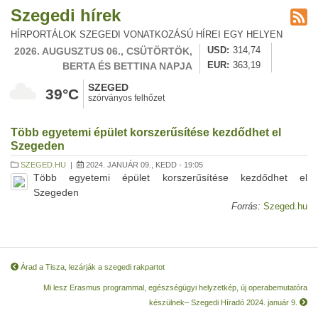
Szegedi hírek
HÍRPORTÁLOK SZEGEDI VONATKOZÁSÚ HÍREI EGY HELYEN
2026. AUGUSZTUS 06., CSÜTÖRTÖK,
USD
314,74
BERTA ÉS BETTINA NAPJA
EUR
363,19
SZEGED
39°C
szórványos felhőzet
Több egyetemi épület korszerűsítése kezdődhet el
Szegeden
SZEGED.HU
|
2024. JANUÁR 09., KEDD - 19:05
Több egyetemi épület korszerűsítése kezdődhet el
Szegeden
Forrás:
Szeged.hu
Árad a Tisza, lezárják a szegedi rakpartot
Mi lesz Erasmus programmal, egészségügyi helyzetkép, új operabemutatóra
készülnek– Szegedi Híradó 2024. január 9.