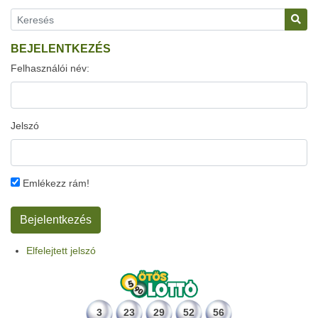
BEJELENTKEZÉS
Felhasználói név:
Jelszó
Emlékezz rám!
Elfelejtett jelszó
3
23
29
52
56