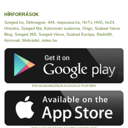
HÍRFORRÁSOK
Szeged.hu
,
Délmagyar
,
444
,
nepszava.hu
,
HírTv
,
HVG
,
hir24
,
Hírextra
,
Szeged Ma
,
Kolozsvári szalonna
,
Origo
,
Szabad Város
Blog
,
Szeged 365
,
Szeged Város
,
Szabad Európa
,
Rádió88
,
Azonnali
,
Webrádió
,
index.hu
RSS ALKALMAZÁSOK A GOOGLE PLAY-BEN