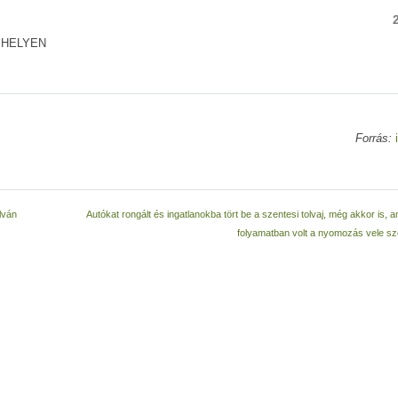
 HELYEN
Forrás:
lván
Autókat rongált és ingatlanokba tört be a szentesi tolvaj, még akkor is, 
folyamatban volt a nyomozás vele 