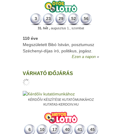
3
23
29
52
56
31. hét ,
augusztus 1., szombat
110 éve
Megszületett Bibó István, posztumusz
Széchenyi-díjas író, politikus, jogász.
Ezen a napon
VÁRHATÓ IDŐJÁRÁS
KÉRDŐÍV KÉSZÍTÉSE KUTATÓMUNKÁHOZ
KUTATAS-KERDOIV.HU
6
10
17
40
41
45