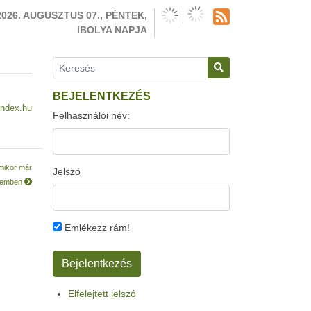
2026. AUGUSZTUS 07., PÉNTEK,
IBOLYA NAPJA
BEJELENTKEZÉS
index.hu
Felhasználói név:
amikor már
Jelszó
szemben
Emlékezz rám!
Elfelejtett jelszó