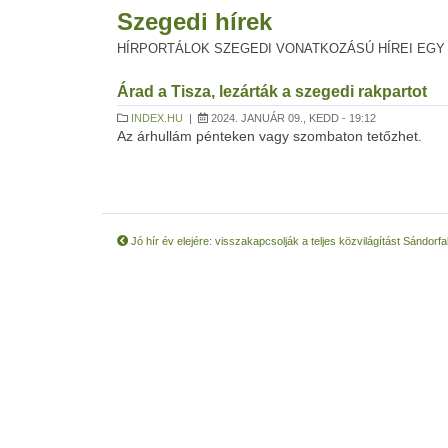
Szegedi hírek
HÍRPORTÁLOK SZEGEDI VONATKOZÁSÚ HÍREI EGY
Árad a Tisza, lezárták a szegedi rakpartot
INDEX.HU
|
2024. JANUÁR 09., KEDD - 19:12
Az árhullám pénteken vagy szombaton tetőzhet.
Jó hír év elejére: visszakapcsolják a teljes közvilágítást Sándorfa