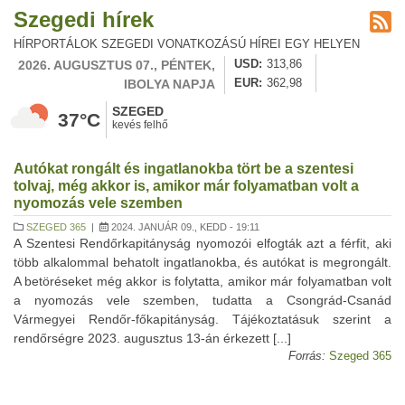
Szegedi hírek
HÍRPORTÁLOK SZEGEDI VONATKOZÁSÚ HÍREI EGY HELYEN
2026. AUGUSZTUS 07., PÉNTEK,
USD
313,86
IBOLYA NAPJA
EUR
362,98
SZEGED
37°C
kevés felhő
Autókat rongált és ingatlanokba tört be a szentesi
tolvaj, még akkor is, amikor már folyamatban volt a
nyomozás vele szemben
SZEGED 365
|
2024. JANUÁR 09., KEDD - 19:11
A Szentesi Rendőrkapitányság nyomozói elfogták azt a férfit, aki
több alkalommal behatolt ingatlanokba, és autókat is megrongált.
A betöréseket még akkor is folytatta, amikor már folyamatban volt
a nyomozás vele szemben, tudatta a Csongrád-Csanád
Vármegyei Rendőr-főkapitányság. Tájékoztatásuk szerint a
rendőrségre 2023. augusztus 13-án érkezett [...]
Forrás:
Szeged 365