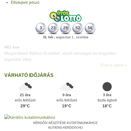
Elfelejtett jelszó
3
23
29
52
56
31. hét ,
augusztus 1., szombat
196 éve
Megszületett Kondor Gusztáv csillagász, matematikus, egyetemi
tanár, akadémikus.
Ezen a napon
VÁRHATÓ IDŐJÁRÁS
21 óra
0 óra
3 óra
erős felhőzet
erős felhőzet
tiszta égbolt
29°C
19°C
18°C
KÉRDŐÍV KÉSZÍTÉSE KUTATÓMUNKÁHOZ
KUTATAS-KERDOIV.HU