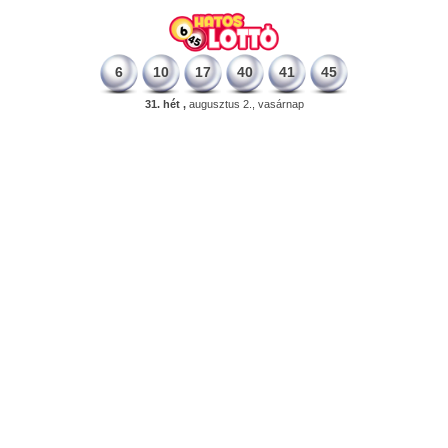
6
10
17
40
41
45
31. hét ,
augusztus 2., vasárnap