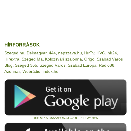
HÍRFORRÁSOK
Szeged.hu
,
Délmagyar
,
444
,
nepszava.hu
,
HírTv
,
HVG
,
hir24
,
Hírextra
,
Szeged Ma
,
Kolozsvári szalonna
,
Origo
,
Szabad Város
Blog
,
Szeged 365
,
Szeged Város
,
Szabad Európa
,
Rádió88
,
Azonnali
,
Webrádió
,
index.hu
RSS ALKALMAZÁSOK A GOOGLE PLAY-BEN