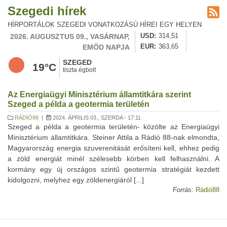
Szegedi hírek
HÍRPORTÁLOK SZEGEDI VONATKOZÁSÚ HÍREI EGY HELYEN
2026. AUGUSZTUS 09., VASÁRNAP,
USD
314,51
EMŐD NAPJA
EUR
363,65
SZEGED
19°C
tiszta égbolt
Az Energiaügyi Minisztérium államtitkára szerint
Szeged a példa a geotermia területén
RÁDIÓ88
|
2024. ÁPRILIS 03., SZERDA - 17:11
Szeged a példa a geotermia területén- közölte az Energiaügyi
Minisztérium államtitkára. Steiner Attila a Rádió 88-nak elmondta,
Magyarország energia szuverenitását erősíteni kell, ehhez pedig
a zöld energiát minél szélesebb körben kell felhasználni. A
kormány egy új országos szintű geotermia stratégiát kezdett
kidolgozni, melyhez egy zöldenergiáról [...]
Forrás:
Rádió88