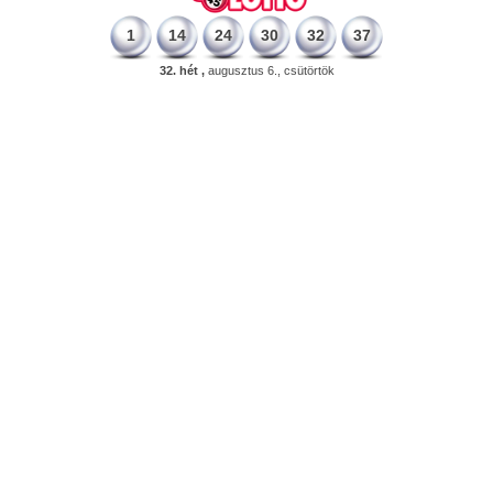
1
14
24
30
32
37
32. hét ,
augusztus 6., csütörtök