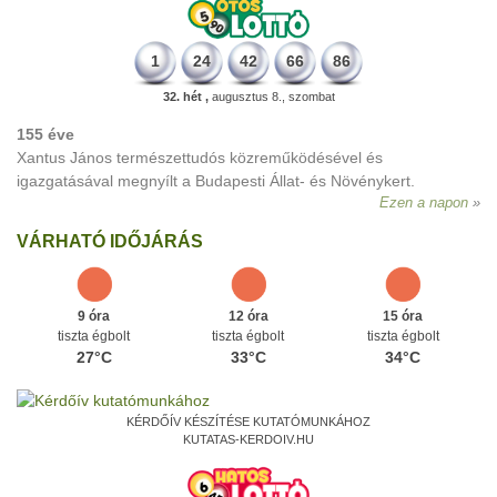
1
24
42
66
86
32. hét ,
augusztus 8., szombat
155 éve
Xantus János természettudós közreműködésével és
igazgatásával megnyílt a Budapesti Állat- és Növénykert.
Ezen a napon
VÁRHATÓ IDŐJÁRÁS
9 óra
12 óra
15 óra
tiszta égbolt
tiszta égbolt
tiszta égbolt
27°C
33°C
34°C
KÉRDŐÍV KÉSZÍTÉSE KUTATÓMUNKÁHOZ
KUTATAS-KERDOIV.HU