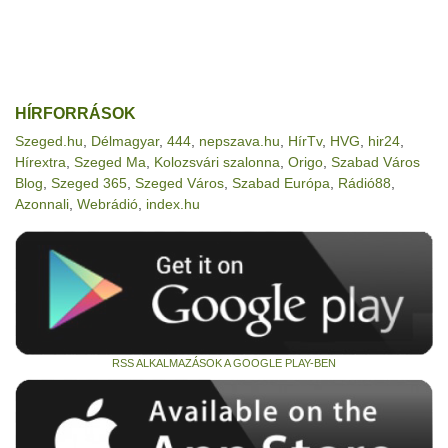
HÍRFORRÁSOK
Szeged.hu
,
Délmagyar
,
444
,
nepszava.hu
,
HírTv
,
HVG
,
hir24
,
Hírextra
,
Szeged Ma
,
Kolozsvári szalonna
,
Origo
,
Szabad Város
Blog
,
Szeged 365
,
Szeged Város
,
Szabad Európa
,
Rádió88
,
Azonnali
,
Webrádió
,
index.hu
RSS ALKALMAZÁSOK A GOOGLE PLAY-BEN