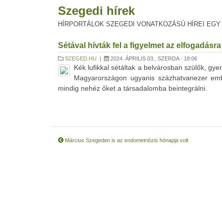
Szegedi hírek
HÍRPORTÁLOK SZEGEDI VONATKOZÁSÚ HÍREI EGY
Sétával hívták fel a figyelmet az elfogadásr
SZEGED.HU
|
2024. ÁPRILIS 03., SZERDA - 18:06
Kék lufikkal sétáltak a belvárosban szülők, gye
Magyarországon ugyanis százhatvanezer embe
mindig nehéz őket a társadalomba beintegrálni.
Március Szegeden is az endometriózis hónapja volt