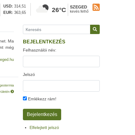
USD
314,51
SZEGED
26°C
kevés felhő
EUR
363,65
lmet. Ma
BEJELENTKEZÉS
int még
Felhasználói név:
eged.hu
Jelszó
 geotermia
rületén
Emlékezz rám!
Elfelejtett jelszó