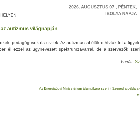
2026. AUGUSZTUS 07., PÉNTEK,
IBOLYA NAPJA
 HELYEN
a az autizmus világnapján
rekek, pedagógusok és civilek. Az autizmussal élőkre hívták fel a figye
r él ezzel az úgynevezett spektrumzavarral, de a szervezők szer
Forrás:
Sz
Az Energiaügyi Minisztérium államtitkára szerint Szeged a példa a
te