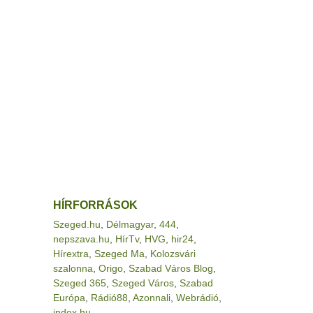
HÍRFORRÁSOK
Szeged.hu
,
Délmagyar
,
444
,
nepszava.hu
,
HírTv
,
HVG
,
hir24
,
Hírextra
,
Szeged Ma
,
Kolozsvári
szalonna
,
Origo
,
Szabad Város Blog
,
Szeged 365
,
Szeged Város
,
Szabad
Európa
,
Rádió88
,
Azonnali
,
Webrádió
,
index.hu