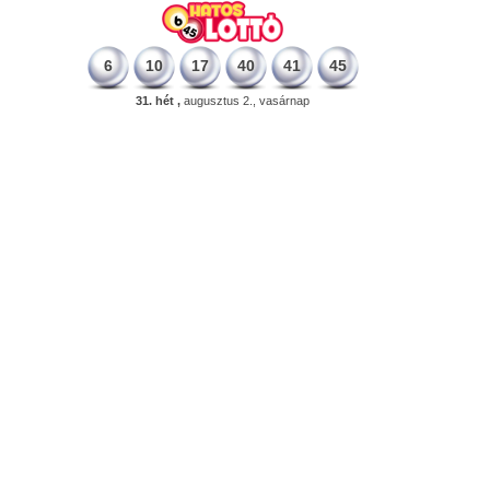
6
10
17
40
41
45
31. hét ,
augusztus 2., vasárnap