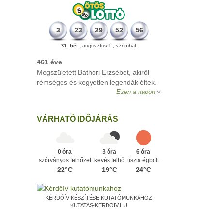
3
23
29
52
56
31. hét ,
augusztus 1., szombat
VÁRHATÓ IDŐJÁRÁS
0 óra
3 óra
6 óra
szórványos felhőzet
kevés felhő
tiszta égbolt
22°C
19°C
24°C
KÉRDŐÍV KÉSZÍTÉSE KUTATÓMUNKÁHOZ
KUTATAS-KERDOIV.HU