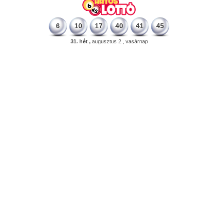
6
10
17
40
41
45
31. hét ,
augusztus 2., vasárnap