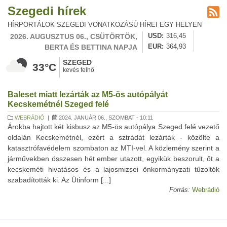
Szegedi hírek
HÍRPORTÁLOK SZEGEDI VONATKOZÁSÚ HÍREI EGY HELYEN
2026. AUGUSZTUS 06., CSÜTÖRTÖK,
USD
316,45
BERTA ÉS BETTINA NAPJA
EUR
364,93
SZEGED
33°C
kevés felhő
Baleset miatt lezárták az M5-ös autópályát
Kecskemétnél Szeged felé
WEBRÁDIÓ
|
2024. JANUÁR 06., SZOMBAT - 10:11
Árokba hajtott két kisbusz az M5-ös autópálya Szeged felé vezető
oldalán Kecskemétnél, ezért a sztrádát lezárták - közölte a
katasztrófavédelem szombaton az MTI-vel. A közlemény szerint a
járművekben összesen hét ember utazott, egyikük beszorult, őt a
kecskeméti hivatásos és a lajosmizsei önkormányzati tűzoltók
szabadították ki. Az Útinform [...]
Forrás:
Webrádió