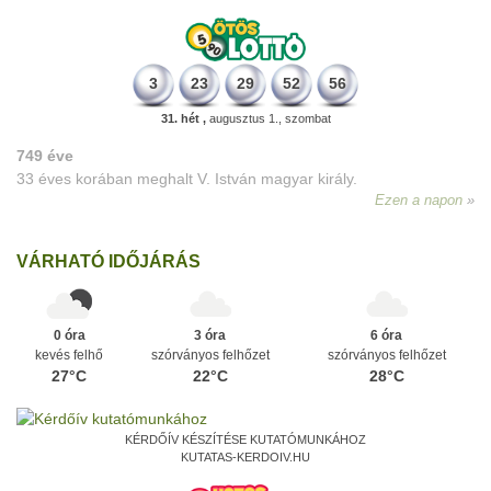
3
23
29
52
56
31. hét ,
augusztus 1., szombat
749 éve
33 éves korában meghalt V. István magyar király.
Ezen a napon
VÁRHATÓ IDŐJÁRÁS
0 óra
3 óra
6 óra
kevés felhő
szórványos felhőzet
szórványos felhőzet
27°C
22°C
28°C
KÉRDŐÍV KÉSZÍTÉSE KUTATÓMUNKÁHOZ
KUTATAS-KERDOIV.HU