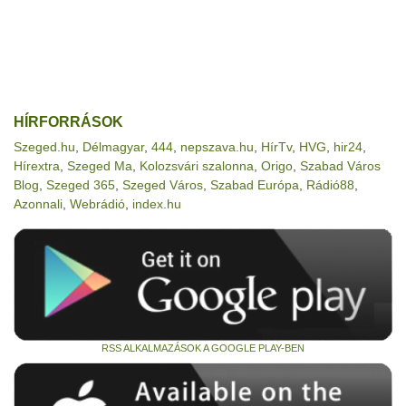
HÍRFORRÁSOK
Szeged.hu
,
Délmagyar
,
444
,
nepszava.hu
,
HírTv
,
HVG
,
hir24
,
Hírextra
,
Szeged Ma
,
Kolozsvári szalonna
,
Origo
,
Szabad Város
Blog
,
Szeged 365
,
Szeged Város
,
Szabad Európa
,
Rádió88
,
Azonnali
,
Webrádió
,
index.hu
RSS ALKALMAZÁSOK A GOOGLE PLAY-BEN