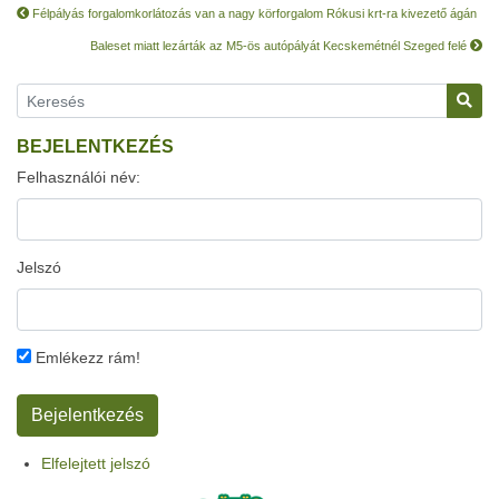
Félpályás forgalomkorlátozás van a nagy körforgalom Rókusi krt-ra kivezető ágán
Baleset miatt lezárták az M5-ös autópályát Kecskemétnél Szeged felé
BEJELENTKEZÉS
Felhasználói név:
Jelszó
Emlékezz rám!
Elfelejtett jelszó