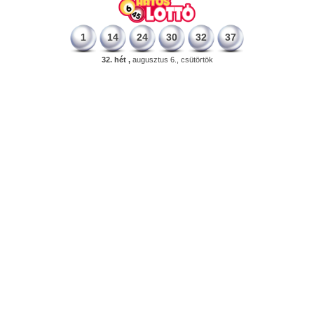
1
14
24
30
32
37
32. hét ,
augusztus 6., csütörtök