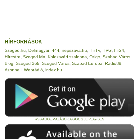
HÍRFORRÁSOK
Szeged.hu
,
Délmagyar
,
444
,
nepszava.hu
,
HírTv
,
HVG
,
hir24
,
Hírextra
,
Szeged Ma
,
Kolozsvári szalonna
,
Origo
,
Szabad Város
Blog
,
Szeged 365
,
Szeged Város
,
Szabad Európa
,
Rádió88
,
Azonnali
,
Webrádió
,
index.hu
RSS ALKALMAZÁSOK A GOOGLE PLAY-BEN