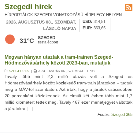
Szegedi hírek
HÍRPORTÁLOK SZEGEDI VONATKOZÁSÚ HÍREI EGY HELYEN
2026. AUGUSZTUS 08., SZOMBAT,
USD
314,51
LÁSZLÓ NAPJA
EUR
363,65
SZEGED
31°C
tiszta égbolt
Megvan hányan utaztak a tram-trainen Szeged-
Hódmezővásárhely között 2023-ban, mutatjuk
SZEGED 365
|
2024. JANUÁR 06., SZOMBAT - 11:08
Tavaly több mint 2,3 millió utazás volt a Szeged és
Hódmezővásárhely között közlekedő tram-train járatokon – tudtuk
meg a MÁV-tól szombaton. Azt írták, hogy a járatok csúcsidőben
20 percenként közlekednek. Az elmúlt két évben több mint 1,7
millió kilométert tettek meg. Tavaly 467 ezer menetjegyet váltottak
a járatokra [...]
Forrás:
Szeged 365