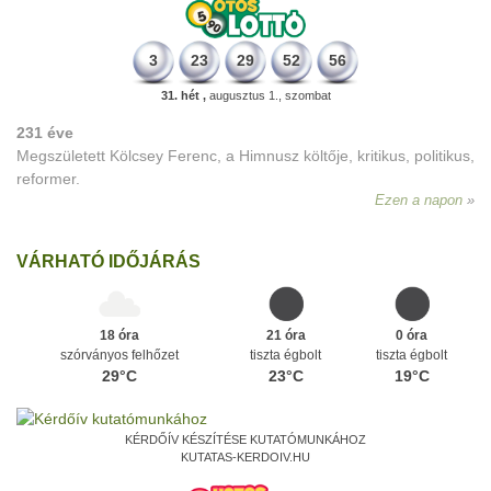
3
23
29
52
56
31. hét ,
augusztus 1., szombat
231 éve
Megszületett Kölcsey Ferenc, a Himnusz költője, kritikus, politikus,
reformer.
Ezen a napon
VÁRHATÓ IDŐJÁRÁS
18 óra
21 óra
0 óra
szórványos felhőzet
tiszta égbolt
tiszta égbolt
29°C
23°C
19°C
KÉRDŐÍV KÉSZÍTÉSE KUTATÓMUNKÁHOZ
KUTATAS-KERDOIV.HU