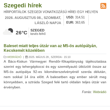
Szegedi hírek
HÍRPORTÁLOK SZEGEDI VONATKOZÁSÚ HÍREI EGY HELYEN
2026. AUGUSZTUS 08., SZOMBAT,
USD
314,51
LÁSZLÓ NAPJA
EUR
363,65
SZEGED
26°C
kevés felhő
Baleset miatt teljes útzár van az M5-ös autópályán,
Kecskemét közelében
WEBRÁDIÓ
|
2025. MÁJUS 28., SZERDA - 15:10
A Bács-Kiskun Vármegyei Rendőr-főkapitányság tájékoztatása
szerint egy tehergépkocsi és egy személyautó ütközött össze az
M5-ös autópálya 92-es kilométerszelvényénél szerda délután,
nem sokkal 14 óra előtt. A balesetben egy ember sérült meg
könnyebben, a sztráda Szeged felé tartó oldalán teljes útzár van
érvényben.
Forrás:
Webrádió