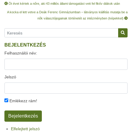
Öt évet kértek a nőre, aki 43 milliós állami támogatást vett fel fiktív diákok után
A kocka el lett vetve a Deák Ferenc Gimnáziumban – látványos kiállítás mutatja be a
nők választójogainak történetét az intézményben (képekkel)
BEJELENTKEZÉS
Felhasználói név:
Jelszó
Emlékezz rám!
Elfelejtett jelszó