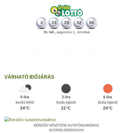
3
23
29
52
56
31. hét ,
augusztus 1., szombat
331 éve
Megszületett Mikes Kelemen memoáríró, műfordító, a XVIII.
századi magyar prózairodalom legnagyobb alakja.
Ezen a napon
VÁRHATÓ IDŐJÁRÁS
0 óra
3 óra
6 óra
kevés felhő
tiszta égbolt
tiszta égbolt
24°C
21°C
24°C
KÉRDŐÍV KÉSZÍTÉSE KUTATÓMUNKÁHOZ
KUTATAS-KERDOIV.HU