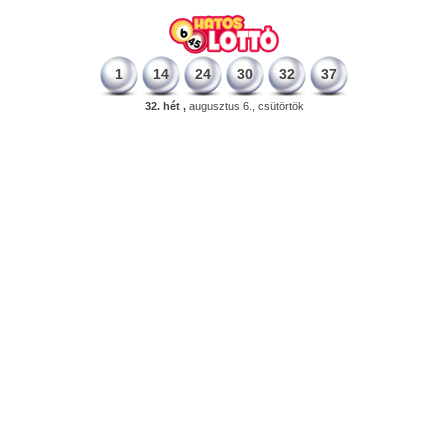
1
14
24
30
32
37
32. hét ,
augusztus 6., csütörtök