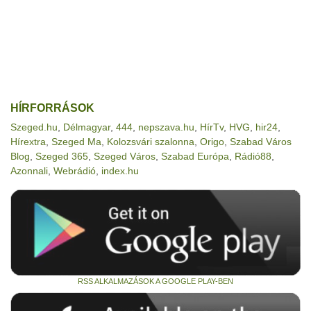
HÍRFORRÁSOK
Szeged.hu
,
Délmagyar
,
444
,
nepszava.hu
,
HírTv
,
HVG
,
hir24
,
Hírextra
,
Szeged Ma
,
Kolozsvári szalonna
,
Origo
,
Szabad Város
Blog
,
Szeged 365
,
Szeged Város
,
Szabad Európa
,
Rádió88
,
Azonnali
,
Webrádió
,
index.hu
RSS ALKALMAZÁSOK A GOOGLE PLAY-BEN