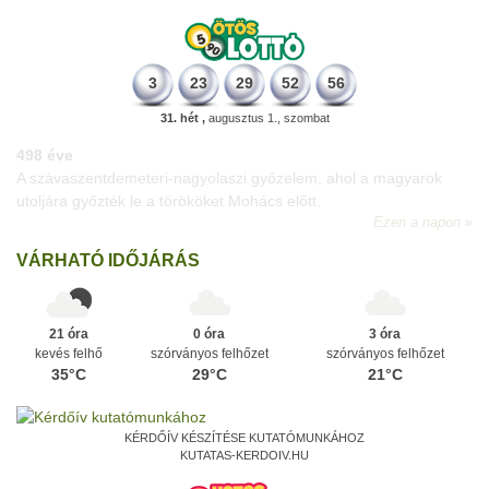
3
23
29
52
56
31. hét ,
augusztus 1., szombat
498 éve
A szávaszentdemeteri-nagyolaszi győzelem, ahol a magyarok
utoljára győzték le a törököket Mohács előtt.
Ezen a napon
VÁRHATÓ IDŐJÁRÁS
21 óra
0 óra
3 óra
kevés felhő
szórványos felhőzet
szórványos felhőzet
35°C
29°C
21°C
KÉRDŐÍV KÉSZÍTÉSE KUTATÓMUNKÁHOZ
KUTATAS-KERDOIV.HU