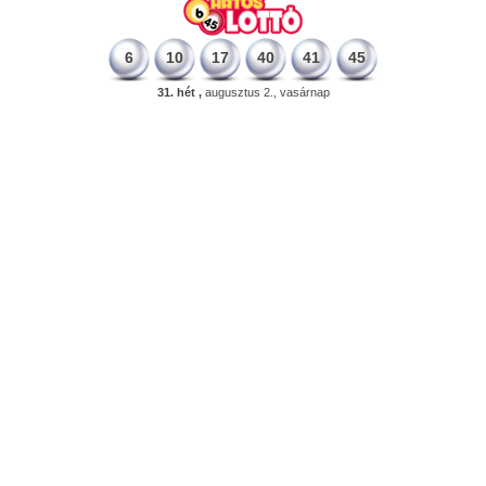
6
10
17
40
41
45
31. hét ,
augusztus 2., vasárnap