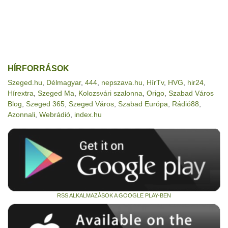
HÍRFORRÁSOK
Szeged.hu
,
Délmagyar
,
444
,
nepszava.hu
,
HírTv
,
HVG
,
hir24
,
Hírextra
,
Szeged Ma
,
Kolozsvári szalonna
,
Origo
,
Szabad Város
Blog
,
Szeged 365
,
Szeged Város
,
Szabad Európa
,
Rádió88
,
Azonnali
,
Webrádió
,
index.hu
RSS ALKALMAZÁSOK A GOOGLE PLAY-BEN