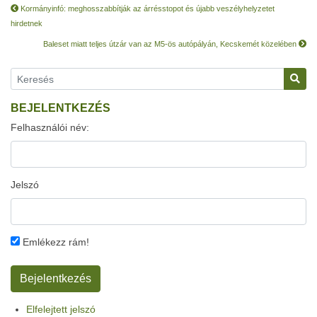
Kormányinfó: meghosszabbítják az árrésstopot és újabb veszélyhelyzetet
hirdetnek
Baleset miatt teljes útzár van az M5-ös autópályán, Kecskemét közelében
BEJELENTKEZÉS
Felhasználói név:
Jelszó
Emlékezz rám!
Elfelejtett jelszó