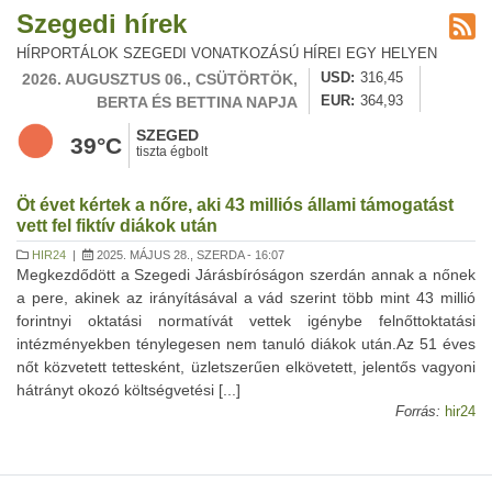
Szegedi hírek
HÍRPORTÁLOK SZEGEDI VONATKOZÁSÚ HÍREI EGY HELYEN
2026. AUGUSZTUS 06., CSÜTÖRTÖK,
USD
316,45
BERTA ÉS BETTINA NAPJA
EUR
364,93
SZEGED
39°C
tiszta égbolt
Öt évet kértek a nőre, aki 43 milliós állami támogatást
vett fel fiktív diákok után
HIR24
|
2025. MÁJUS 28., SZERDA - 16:07
Megkezdődött a Szegedi Járásbíróságon szerdán annak a nőnek
a pere, akinek az irányításával a vád szerint több mint 43 millió
forintnyi oktatási normatívát vettek igénybe felnőttoktatási
intézményekben ténylegesen nem tanuló diákok után.Az 51 éves
nőt közvetett tettesként, üzletszerűen elkövetett, jelentős vagyoni
hátrányt okozó költségvetési [...]
Forrás:
hir24