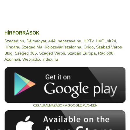
HÍRFORRÁSOK
Szeged.hu
,
Délmagyar
,
444
,
nepszava.hu
,
HírTv
,
HVG
,
hir24
,
Hírextra
,
Szeged Ma
,
Kolozsvári szalonna
,
Origo
,
Szabad Város
Blog
,
Szeged 365
,
Szeged Város
,
Szabad Európa
,
Rádió88
,
Azonnali
,
Webrádió
,
index.hu
RSS ALKALMAZÁSOK A GOOGLE PLAY-BEN