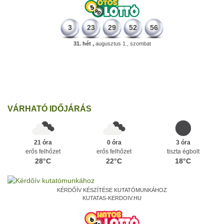
3
23
29
52
56
31. hét ,
augusztus 1., szombat
196 éve
Megszületett Kondor Gusztáv csillagász, matematikus, egyetemi
tanár, akadémikus.
Ezen a napon
VÁRHATÓ IDŐJÁRÁS
21 óra
0 óra
3 óra
erős felhőzet
erős felhőzet
tiszta égbolt
28°C
22°C
18°C
KÉRDŐÍV KÉSZÍTÉSE KUTATÓMUNKÁHOZ
KUTATAS-KERDOIV.HU