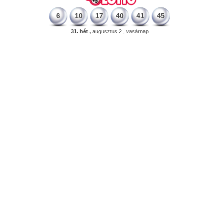
6
10
17
40
41
45
31. hét ,
augusztus 2., vasárnap