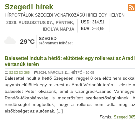
Szegedi hírek
HÍRPORTÁLOK SZEGEDI VONATKOZÁSÚ HÍREI EGY HELYEN
2026. AUGUSZTUS 07., PÉNTEK,
USD
314,51
IBOLYA NAPJA
EUR
363,65
SZEGED
29°C
szórványos felhőzet
Balesettel indult a hétfő: elütöttek egy rollerest az Aradi
vértanúk terén
SZEGED 365
|
2024. MÁRCIUS 11., HÉTFŐ - 10:08
Balesettel indult a hétfő Szegeden, reggel 8 óra előtt nem sokkal
ugyanis elütöttek egy rollerest az Aradi Vértanúk terén – jelezte a
balesetet Péter olvasónk, amit a Csongrád-Csanád Vármegyei
Rendőr-főkapitányság is megerősített szerkesztőségünknek. A
rendőrségtől megtudtuk, hogy a rolleres nem adta meg az
elsőbbséget az autósnak, [...]
Forrás:
Szeged 365