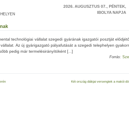
2026. AUGUSZTUS 07., PÉNTEK,
IBOLYA NAPJA
 HELYEN
rnak
ental technológiai vállalat szegedi gyárának igazgatói posztját elődjét
 vállalat. Az új gyárigazgató pályafutását a szegedi telephelyen gyako
őbb pedig már termelésirányítóként [...]
Forrás:
Sze
terén
Két ország diákjai versengtek a makói d