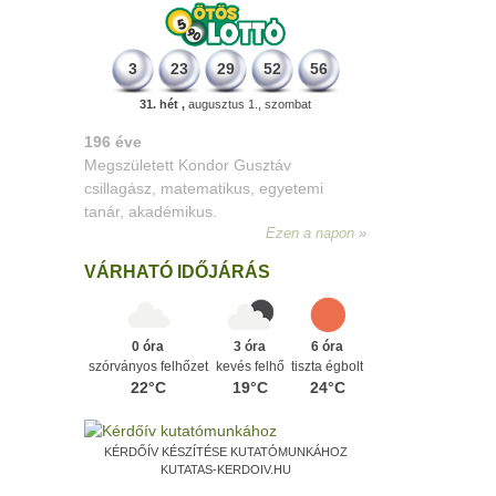
3
23
29
52
56
31. hét ,
augusztus 1., szombat
196 éve
Megszületett Kondor Gusztáv
csillagász, matematikus, egyetemi
tanár, akadémikus.
Ezen a napon
VÁRHATÓ IDŐJÁRÁS
0 óra
3 óra
6 óra
szórványos felhőzet
kevés felhő
tiszta égbolt
22°C
19°C
24°C
KÉRDŐÍV KÉSZÍTÉSE KUTATÓMUNKÁHOZ
KUTATAS-KERDOIV.HU