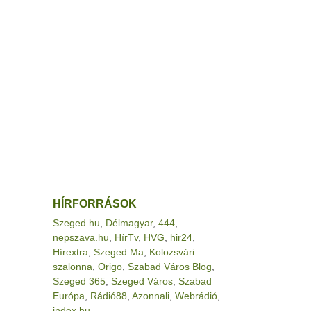
HÍRFORRÁSOK
Szeged.hu
,
Délmagyar
,
444
,
nepszava.hu
,
HírTv
,
HVG
,
hir24
,
Hírextra
,
Szeged Ma
,
Kolozsvári
szalonna
,
Origo
,
Szabad Város Blog
,
Szeged 365
,
Szeged Város
,
Szabad
Európa
,
Rádió88
,
Azonnali
,
Webrádió
,
index.hu