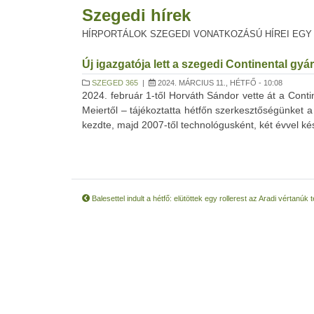
Szegedi hírek
HÍRPORTÁLOK SZEGEDI VONATKOZÁSÚ HÍREI EGY
Új igazgatója lett a szegedi Continental gyá
SZEGED 365
|
2024. MÁRCIUS 11., HÉTFŐ - 10:08
2024. február 1-től Horváth Sándor vette át a Contin
Meiertől – tájékoztatta hétfőn szerkesztőségünket a
kezdte, majd 2007-től technológusként, két évvel kés
Balesettel indult a hétfő: elütöttek egy rollerest az Aradi vértanúk 