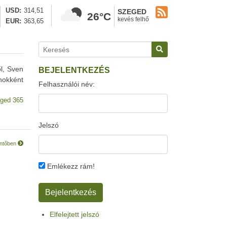
USD
314,51
SZEGED
26°C
kevés felhő
EUR
363,65
ől, Sven
BEJELENTKEZÉS
rnokként
Felhasználói név:
ged 365
Jelszó
öntőben
Emlékezz rám!
Elfelejtett jelszó