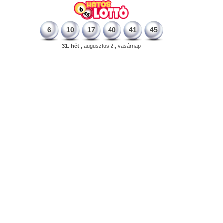
6
10
17
40
41
45
31. hét ,
augusztus 2., vasárnap