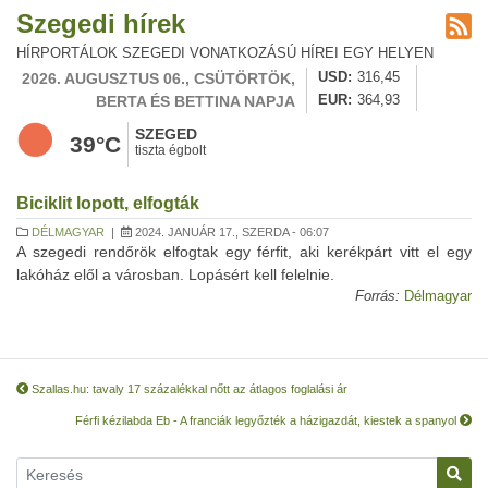
Szegedi hírek
HÍRPORTÁLOK SZEGEDI VONATKOZÁSÚ HÍREI EGY HELYEN
2026. AUGUSZTUS 06., CSÜTÖRTÖK,
USD
316,45
BERTA ÉS BETTINA NAPJA
EUR
364,93
SZEGED
39°C
tiszta égbolt
Biciklit lopott, elfogták
DÉLMAGYAR
|
2024. JANUÁR 17., SZERDA - 06:07
A szegedi rendőrök elfogtak egy férfit, aki kerékpárt vitt el egy
lakóház elől a városban. Lopásért kell felelnie.
Forrás:
Délmagyar
Szallas.hu: tavaly 17 százalékkal nőtt az átlagos foglalási ár
Férfi kézilabda Eb - A franciák legyőzték a házigazdát, kiestek a spanyol