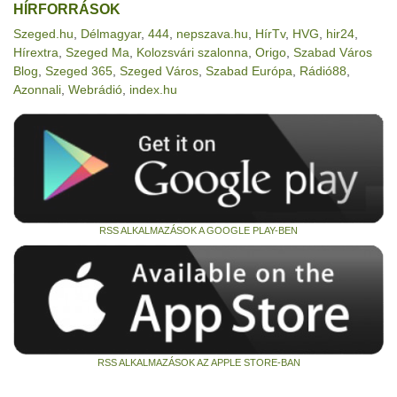
HÍRFORRÁSOK
Szeged.hu
,
Délmagyar
,
444
,
nepszava.hu
,
HírTv
,
HVG
,
hir24
,
Hírextra
,
Szeged Ma
,
Kolozsvári szalonna
,
Origo
,
Szabad Város
Blog
,
Szeged 365
,
Szeged Város
,
Szabad Európa
,
Rádió88
,
Azonnali
,
Webrádió
,
index.hu
RSS ALKALMAZÁSOK A GOOGLE PLAY-BEN
RSS ALKALMAZÁSOK AZ APPLE STORE-BAN