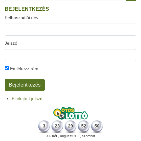
BEJELENTKEZÉS
Felhasználói név:
Jelszó
Emlékezz rám!
Elfelejtett jelszó
3
23
29
52
56
31. hét ,
augusztus 1., szombat