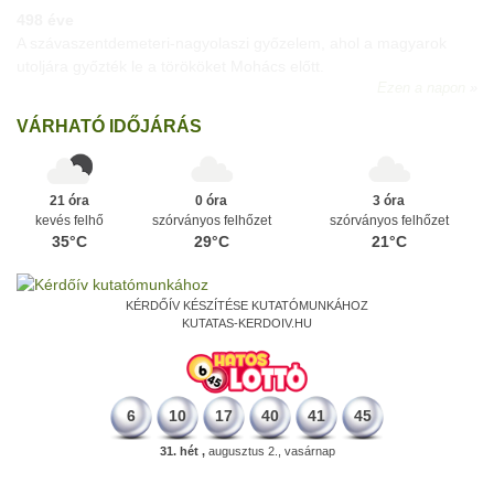
498 éve
A szávaszentdemeteri-nagyolaszi győzelem, ahol a magyarok
utoljára győzték le a törököket Mohács előtt.
Ezen a napon
VÁRHATÓ IDŐJÁRÁS
21 óra
0 óra
3 óra
kevés felhő
szórványos felhőzet
szórványos felhőzet
35°C
29°C
21°C
KÉRDŐÍV KÉSZÍTÉSE KUTATÓMUNKÁHOZ
KUTATAS-KERDOIV.HU
6
10
17
40
41
45
31. hét ,
augusztus 2., vasárnap