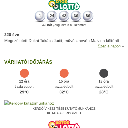
1
24
42
66
86
32. hét ,
augusztus 8., szombat
226 éve
Megszületett Dukai Takács Judit, művésznevén Malvina költőnő.
Ezen a napon
VÁRHATÓ IDŐJÁRÁS
12 óra
15 óra
18 óra
tiszta égbolt
tiszta égbolt
tiszta égbolt
29°C
32°C
28°C
KÉRDŐÍV KÉSZÍTÉSE KUTATÓMUNKÁHOZ
KUTATAS-KERDOIV.HU