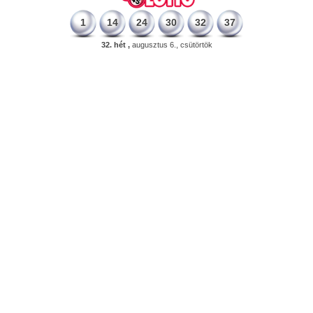
1
14
24
30
32
37
32. hét ,
augusztus 6., csütörtök