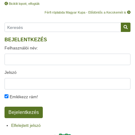
Biciklit lopott, elfogták
Férfi röplabda Magyar Kupa - Elődöntős a Kecskemét is
BEJELENTKEZÉS
Felhasználói név:
Jelszó
Emlékezz rám!
Elfelejtett jelszó