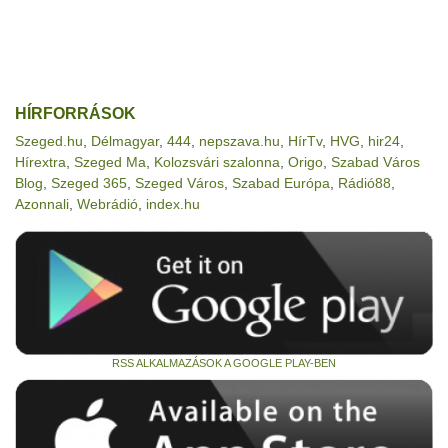
HÍRFORRÁSOK
Szeged.hu
,
Délmagyar
,
444
,
nepszava.hu
,
HírTv
,
HVG
,
hir24
,
Hírextra
,
Szeged Ma
,
Kolozsvári szalonna
,
Origo
,
Szabad Város
Blog
,
Szeged 365
,
Szeged Város
,
Szabad Európa
,
Rádió88
,
Azonnali
,
Webrádió
,
index.hu
RSS ALKALMAZÁSOK A GOOGLE PLAY-BEN