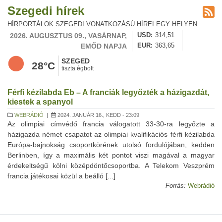
Szegedi hírek
HÍRPORTÁLOK SZEGEDI VONATKOZÁSÚ HÍREI EGY HELYEN
2026. AUGUSZTUS 09., VASÁRNAP,
USD
314,51
EMŐD NAPJA
EUR
363,65
SZEGED
28°C
tiszta égbolt
Férfi kézilabda Eb – A franciák legyőzték a házigazdát,
kiestek a spanyol
WEBRÁDIÓ
|
2024. JANUÁR 16., KEDD - 23:09
Az olimpiai címvédő francia válogatott 33-30-ra legyőzte a
házigazda német csapatot az olimpiai kvalifikációs férfi kézilabda
Európa-bajnokság csoportkörének utolsó fordulójában, kedden
Berlinben, így a maximális két pontot viszi magával a magyar
érdekeltségű kölni középdöntőcsoportba. A Telekom Veszprém
francia játékosai közül a beálló [...]
Forrás:
Webrádió