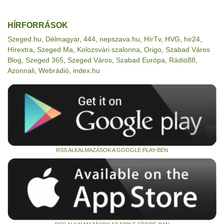
HÍRFORRÁSOK
Szeged.hu
,
Délmagyar
,
444
,
nepszava.hu
,
HírTv
,
HVG
,
hir24
,
Hírextra
,
Szeged Ma
,
Kolozsvári szalonna
,
Origo
,
Szabad Város
Blog
,
Szeged 365
,
Szeged Város
,
Szabad Európa
,
Rádió88
,
Azonnali
,
Webrádió
,
index.hu
RSS ALKALMAZÁSOK A GOOGLE PLAY-BEN