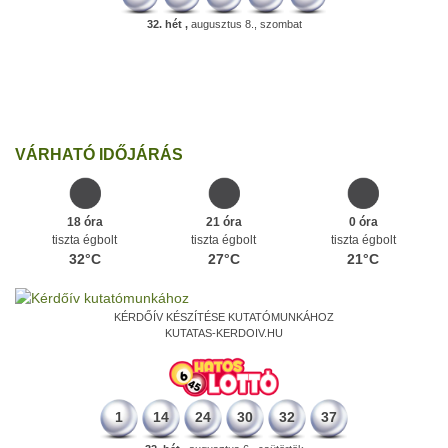
32. hét ,
augusztus 8., szombat
226 éve
Megszületett Dukai Takács Judit, művésznevén Malvina költőnő.
Ezen a napon
VÁRHATÓ IDŐJÁRÁS
18 óra
21 óra
0 óra
tiszta égbolt
tiszta égbolt
tiszta égbolt
32°C
27°C
21°C
KÉRDŐÍV KÉSZÍTÉSE KUTATÓMUNKÁHOZ
KUTATAS-KERDOIV.HU
1
14
24
30
32
37