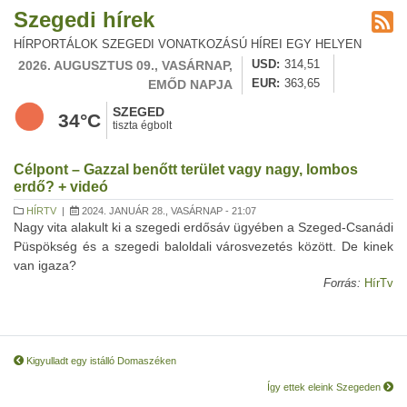
Szegedi hírek
HÍRPORTÁLOK SZEGEDI VONATKOZÁSÚ HÍREI EGY HELYEN
2026. AUGUSZTUS 09., VASÁRNAP,
USD
314,51
EMŐD NAPJA
EUR
363,65
SZEGED
34°C
tiszta égbolt
Célpont – Gazzal benőtt terület vagy nagy, lombos
erdő? + videó
HÍRTV
|
2024. JANUÁR 28., VASÁRNAP - 21:07
Nagy vita alakult ki a szegedi erdősáv ügyében a Szeged-Csanádi
Püspökség és a szegedi baloldali városvezetés között. De kinek
van igaza?
Forrás:
HírTv
Kigyulladt egy istálló Domaszéken
Így ettek eleink Szegeden