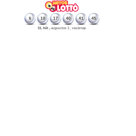
6
10
17
40
41
45
31. hét ,
augusztus 2., vasárnap