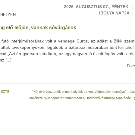
2026. AUGUSZTUS 07., PÉNTEK,
IBOLYA NAPJA
 HELYEN
pig elő-előjön, vannak sóvárgások
futó interjúműsorának volt a vendége Curtis, az adást a Blikk szeml
attuk tévéképernyőkön, legutóbb a Sztárbox műsorában tűnt fel, ahol
csó.„Azt én gyorsan letudtam, az egy nagyon jó üzleti fogás volt a ré
z [...]
Forr
z SZTE
“Két éve vesztettük el menhelyünk szívét, védenceink mamáját” – alap
emlékére nyílt napot tart hamarosan a Hódmezővásárhelyi Állatvédők E