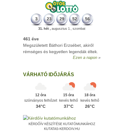
3
23
29
52
56
31. hét ,
augusztus 1., szombat
461 éve
Megszületett Báthori Erzsébet, akiről
rémséges és kegyetlen legendák éltek.
Ezen a napon
VÁRHATÓ IDŐJÁRÁS
12 óra
15 óra
18 óra
szórványos felhőzet
kevés felhő
kevés felhő
34°C
37°C
26°C
KÉRDŐÍV KÉSZÍTÉSE KUTATÓMUNKÁHOZ
KUTATAS-KERDOIV.HU