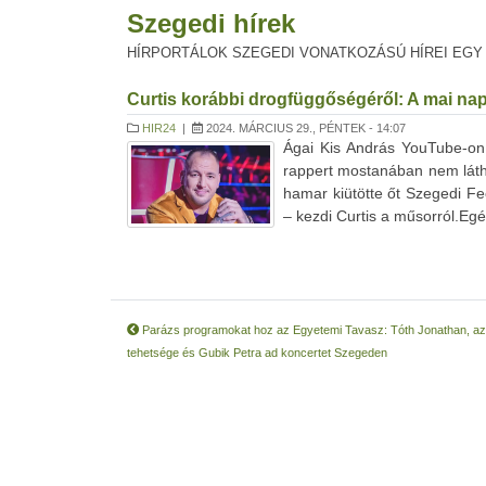
Szegedi hírek
HÍRPORTÁLOK SZEGEDI VONATKOZÁSÚ HÍREI EGY
Curtis korábbi drogfüggőségéről: A mai na
HIR24
|
2024. MÁRCIUS 29., PÉNTEK - 14:07
Ágai Kis András YouTube-on 
rappert mostanában nem láth
hamar kiütötte őt Szegedi Fe
– kezdi Curtis a műsorról.Egés
Parázs programokat hoz az Egyetemi Tavasz: Tóth Jonathan, a
tehetsége és Gubik Petra ad koncertet Szegeden