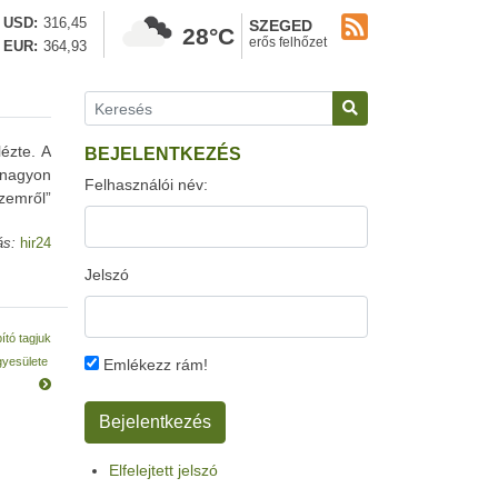
USD
316,45
SZEGED
28°C
erős felhőzet
EUR
364,93
ézte. A
BEJELENTKEZÉS
 nagyon
Felhasználói név:
szemről”
ás:
hir24
Jelszó
ító tagjuk
gyesülete
Emlékezz rám!
Elfelejtett jelszó