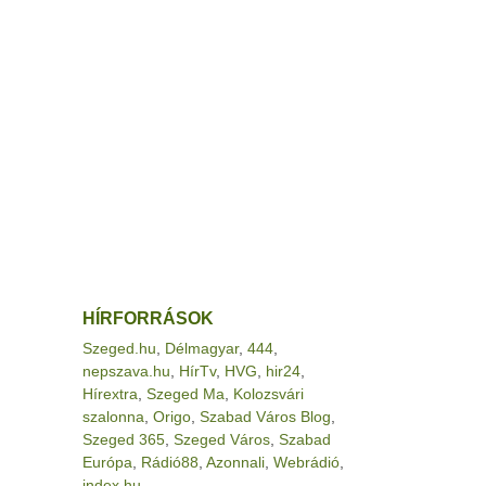
HÍRFORRÁSOK
Szeged.hu
,
Délmagyar
,
444
,
nepszava.hu
,
HírTv
,
HVG
,
hir24
,
Hírextra
,
Szeged Ma
,
Kolozsvári
szalonna
,
Origo
,
Szabad Város Blog
,
Szeged 365
,
Szeged Város
,
Szabad
Európa
,
Rádió88
,
Azonnali
,
Webrádió
,
index.hu