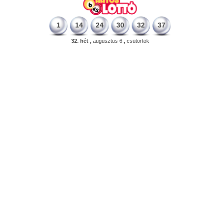
1
14
24
30
32
37
32. hét ,
augusztus 6., csütörtök