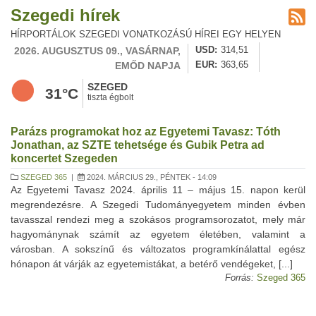
Szegedi hírek
HÍRPORTÁLOK SZEGEDI VONATKOZÁSÚ HÍREI EGY HELYEN
2026. AUGUSZTUS 09., VASÁRNAP,
USD
314,51
EMŐD NAPJA
EUR
363,65
SZEGED
31°C
tiszta égbolt
Parázs programokat hoz az Egyetemi Tavasz: Tóth
Jonathan, az SZTE tehetsége és Gubik Petra ad
koncertet Szegeden
SZEGED 365
|
2024. MÁRCIUS 29., PÉNTEK - 14:09
Az Egyetemi Tavasz 2024. április 11 – május 15. napon kerül
megrendezésre. A Szegedi Tudományegyetem minden évben
tavasszal rendezi meg a szokásos programsorozatot, mely már
hagyománynak számít az egyetem életében, valamint a
városban. A sokszínű és változatos programkínálattal egész
hónapon át várják az egyetemistákat, a betérő vendégeket, [...]
Forrás:
Szeged 365