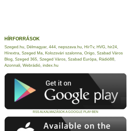
HÍRFORRÁSOK
Szeged.hu
,
Délmagyar
,
444
,
nepszava.hu
,
HírTv
,
HVG
,
hir24
,
Hírextra
,
Szeged Ma
,
Kolozsvári szalonna
,
Origo
,
Szabad Város
Blog
,
Szeged 365
,
Szeged Város
,
Szabad Európa
,
Rádió88
,
Azonnali
,
Webrádió
,
index.hu
RSS ALKALMAZÁSOK A GOOGLE PLAY-BEN