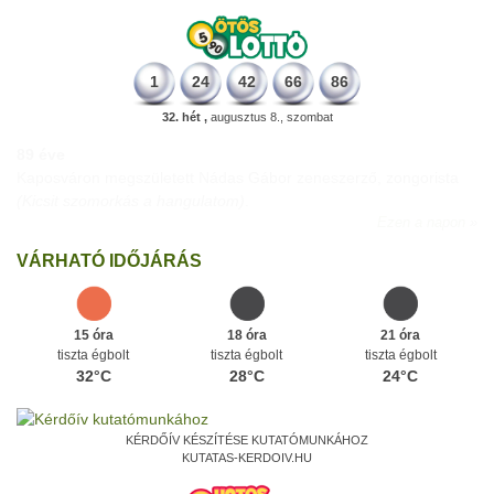
1
24
42
66
86
32. hét ,
augusztus 8., szombat
89 éve
Kaposváron megszületett Nádas Gábor zeneszerző, zongorista
(Kicsit szomorkás a hangulatom)
.
Ezen a napon
VÁRHATÓ IDŐJÁRÁS
15 óra
18 óra
21 óra
tiszta égbolt
tiszta égbolt
tiszta égbolt
32°C
28°C
24°C
KÉRDŐÍV KÉSZÍTÉSE KUTATÓMUNKÁHOZ
KUTATAS-KERDOIV.HU