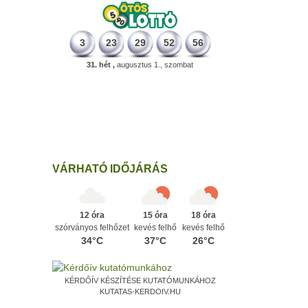
3
23
29
52
56
31. hét ,
augusztus 1., szombat
196 éve
Megszületett Kondor Gusztáv
csillagász, matematikus, egyetemi
tanár, akadémikus.
Ezen a napon
VÁRHATÓ IDŐJÁRÁS
12 óra
15 óra
18 óra
szórványos felhőzet
kevés felhő
kevés felhő
34°C
37°C
26°C
KÉRDŐÍV KÉSZÍTÉSE KUTATÓMUNKÁHOZ
KUTATAS-KERDOIV.HU