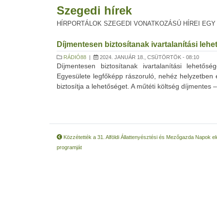
Szegedi hírek
HÍRPORTÁLOK SZEGEDI VONATKOZÁSÚ HÍREI EGY
Díjmentesen biztosítanak ivartalanítási l
RÁDIÓ88
|
2024. JANUÁR 18., CSÜTÖRTÖK - 08:10
Díjmentesen biztosítanak ivartalanítási lehető
Egyesülete legfőképp rászoruló, nehéz helyzetben 
biztosítja a lehetőséget. A műtéti költség díjmentes 
Közzétették a 31. Alföldi Állattenyésztési és Mezőgazda Napok e
programját