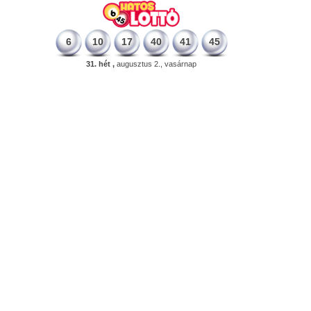
6
10
17
40
41
45
31. hét ,
augusztus 2., vasárnap