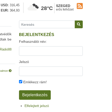
USD
316,45
SZEGED
28°C
erős felhőzet
EUR
364,93
atvédők
BEJELENTKEZÉS
dtak be
Felhasználói név:
Rádió88
Jelszó
tthalmon
Emlékezz rám!
Elfelejtett jelszó