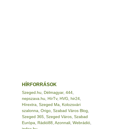
HÍRFORRÁSOK
Szeged.hu
,
Délmagyar
,
444
,
nepszava.hu
,
HírTv
,
HVG
,
hir24
,
Hírextra
,
Szeged Ma
,
Kolozsvári
szalonna
,
Origo
,
Szabad Város Blog
,
Szeged 365
,
Szeged Város
,
Szabad
Európa
,
Rádió88
,
Azonnali
,
Webrádió
,
index.hu