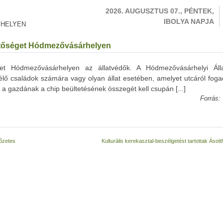
2026. AUGUSZTUS 07., PÉNTEK,
IBOLYA NAPJA
 HELYEN
ehetőséget Hódmezővásárhelyen
séget Hódmezővásárhelyen az állatvédők. A Hódmezővásárhelyi Áll
élő családok számára vagy olyan állat esetében, amelyet utcáról foga
– a gazdának a chip beültetésének összegét kell csupán [...]
Forrás:
lőzetes
Kulturális kerekasztal-beszélgetést tartottak Áso