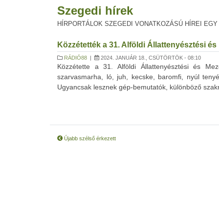
Szegedi hírek
HÍRPORTÁLOK SZEGEDI VONATKOZÁSÚ HÍREI EGY
Közzétették a 31. Alföldi Állattenyésztési
RÁDIÓ88
|
2024. JANUÁR 18., CSÜTÖRTÖK - 08:10
Közzétette a 31. Alföldi Állattenyésztési és 
szarvasmarha, ló, juh, kecske, baromfi, nyúl teny
Ugyancsak lesznek gép-bemutatók, különböző szakmai
Újabb szélső érkezett