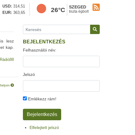
USD
314,51
SZEGED
26°C
tiszta égbolt
EUR
363,65
is lesz
BEJELENTKEZÉS
et kap.
Felhasználói név:
Rádió88
Jelszó
rhelyen
Emlékezz rám!
Elfelejtett jelszó