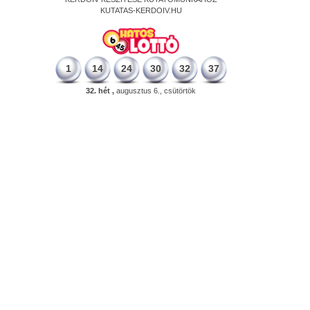
KUTATAS-KERDOIV.HU
1
14
24
30
32
37
32. hét ,
augusztus 6., csütörtök