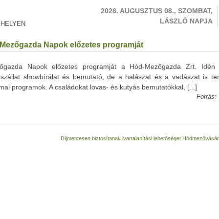
2026. AUGUSZTUS 08., SZOMBAT,
LÁSZLÓ NAPJA
 HELYEN
 és Mezőgazda Napok előzetes programját
Mezőgazda Napok előzetes programját a Hód-Mezőgazda Zrt. Idén 
észállat showbírálat és bemutató, de a halászat és a vadászat is ter
 programok. A családokat lovas- és kutyás bemutatókkal, [...]
Forrás:
Díjmentesen biztosítanak ivartalanítási lehetőséget Hódmezővásá