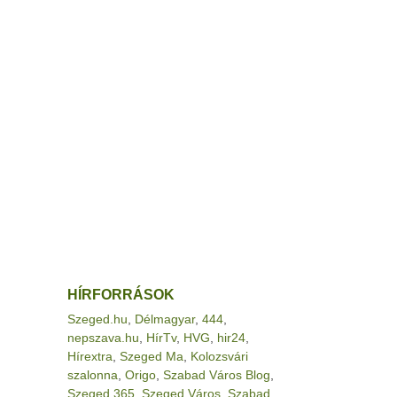
HÍRFORRÁSOK
Szeged.hu
,
Délmagyar
,
444
,
nepszava.hu
,
HírTv
,
HVG
,
hir24
,
Hírextra
,
Szeged Ma
,
Kolozsvári
szalonna
,
Origo
,
Szabad Város Blog
,
Szeged 365
,
Szeged Város
,
Szabad