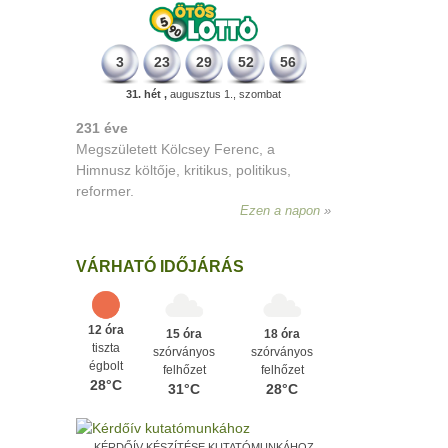
3
23
29
52
56
31. hét ,
augusztus 1., szombat
331 éve
Megszületett Mikes Kelemen
memoáríró, műfordító, a XVIII. századi
magyar prózairodalom legnagyobb
alakja.
Ezen a napon
VÁRHATÓ IDŐJÁRÁS
12 óra
15 óra
18 óra
tiszta
szórványos
szórványos
égbolt
felhőzet
felhőzet
28°C
31°C
28°C
KÉRDŐÍV KÉSZÍTÉSE KUTATÓMUNKÁHOZ