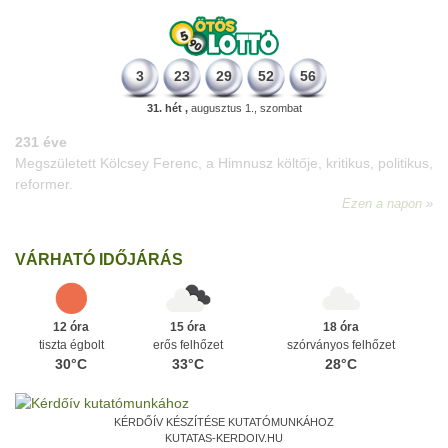
3
23
29
52
56
31. hét ,
augusztus 1., szombat
331 éve
Megszületett Mikes Kelemen memoáríró, műfordító, a XVIII.
századi magyar prózairodalom legnagyobb alakja.
Ezen a napon
VÁRHATÓ IDŐJÁRÁS
12 óra
15 óra
18 óra
tiszta égbolt
erős felhőzet
szórványos felhőzet
30°C
33°C
28°C
KÉRDŐÍV KÉSZÍTÉSE KUTATÓMUNKÁHOZ
KUTATAS-KERDOIV.HU