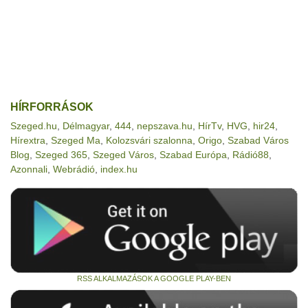
HÍRFORRÁSOK
Szeged.hu
,
Délmagyar
,
444
,
nepszava.hu
,
HírTv
,
HVG
,
hir24
,
Hírextra
,
Szeged Ma
,
Kolozsvári szalonna
,
Origo
,
Szabad Város
Blog
,
Szeged 365
,
Szeged Város
,
Szabad Európa
,
Rádió88
,
Azonnali
,
Webrádió
,
index.hu
RSS ALKALMAZÁSOK A GOOGLE PLAY-BEN