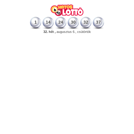
1
14
24
30
32
37
32. hét ,
augusztus 6., csütörtök