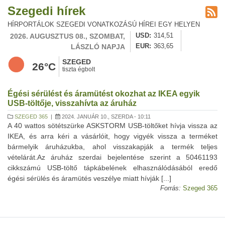
Szegedi hírek
HÍRPORTÁLOK SZEGEDI VONATKOZÁSÚ HÍREI EGY HELYEN
2026. AUGUSZTUS 08., SZOMBAT,
USD
314,51
LÁSZLÓ NAPJA
EUR
363,65
SZEGED
26°C
tiszta égbolt
Égési sérülést és áramütést okozhat az IKEA egyik
USB-töltője, visszahívta az áruház
SZEGED 365
|
2024. JANUÁR 10., SZERDA - 10:11
A 40 wattos sötétszürke ASKSTORM USB-töltőket hívja vissza az
IKEA, és arra kéri a vásárlóit, hogy vigyék vissza a terméket
bármelyik áruházukba, ahol visszakapják a termék teljes
vételárát.Az áruház szerdai bejelentése szerint a 50461193
cikkszámú USB-töltő tápkábelének elhasználódásából eredő
égési sérülés és áramütés veszélye miatt hívják [...]
Forrás:
Szeged 365