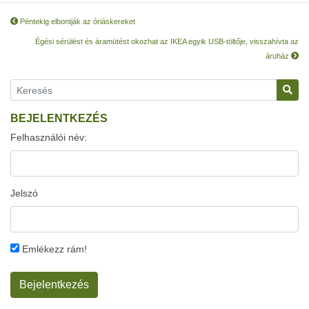
Péntekig elbontják az óriáskereket
Égési sérülést és áramütést okozhat az IKEA egyik USB-töltője, visszahívta az
áruház
BEJELENTKEZÉS
Felhasználói név:
Jelszó
Emlékezz rám!