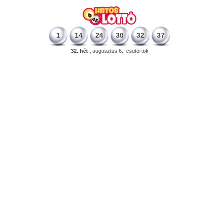
1
14
24
30
32
37
32. hét ,
augusztus 6., csütörtök