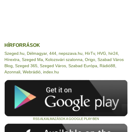
HÍRFORRÁSOK
Szeged.hu
,
Délmagyar
,
444
,
nepszava.hu
,
HírTv
,
HVG
,
hir24
,
Hírextra
,
Szeged Ma
,
Kolozsvári szalonna
,
Origo
,
Szabad Város
Blog
,
Szeged 365
,
Szeged Város
,
Szabad Európa
,
Rádió88
,
Azonnali
,
Webrádió
,
index.hu
RSS ALKALMAZÁSOK A GOOGLE PLAY-BEN