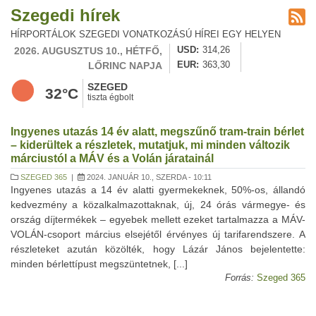
Szegedi hírek
HÍRPORTÁLOK SZEGEDI VONATKOZÁSÚ HÍREI EGY HELYEN
2026. AUGUSZTUS 10., HÉTFŐ,
USD
314,26
LŐRINC NAPJA
EUR
363,30
SZEGED
32°C
tiszta égbolt
Ingyenes utazás 14 év alatt, megszűnő tram-train bérlet
– kiderültek a részletek, mutatjuk, mi minden változik
márciustól a MÁV és a Volán járatainál
SZEGED 365
|
2024. JANUÁR 10., SZERDA - 10:11
Ingyenes utazás a 14 év alatti gyermekeknek, 50%-os, állandó
kedvezmény a közalkalmazottaknak, új, 24 órás vármegye- és
ország díjtermékek – egyebek mellett ezeket tartalmazza a MÁV-
VOLÁN-csoport március elsejétől érvényes új tarifarendszere. A
részleteket azután közölték, hogy Lázár János bejelentette:
minden bérlettípust megszüntetnek, [...]
Forrás:
Szeged 365