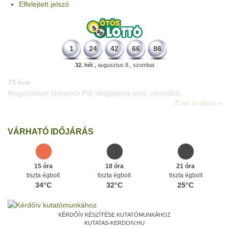
Elfelejtett jelszó
1
24
42
66
86
32. hét ,
augusztus 8., szombat
64 éve
Budapesten megszületett Básti Júlia, Kossuth-díjas színésznő
(Sztálin menyasszonya)
.
Ezen a napon
VÁRHATÓ IDŐJÁRÁS
15 óra
18 óra
21 óra
tiszta égbolt
tiszta égbolt
tiszta égbolt
34°C
32°C
25°C
KÉRDŐÍV KÉSZÍTÉSE KUTATÓMUNKÁHOZ
KUTATAS-KERDOIV.HU