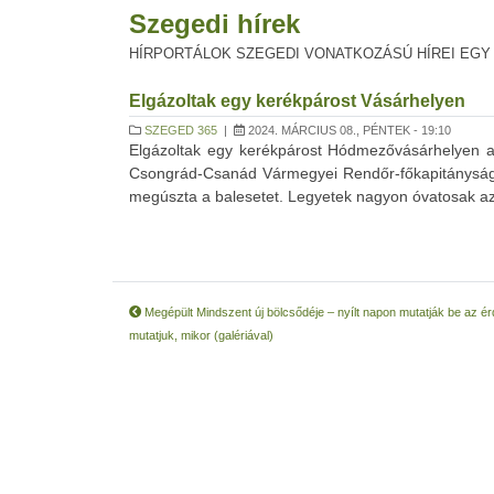
Szegedi hírek
HÍRPORTÁLOK SZEGEDI VONATKOZÁSÚ HÍREI EGY
Elgázoltak egy kerékpárost Vásárhelyen
SZEGED 365
|
2024. MÁRCIUS 08., PÉNTEK - 19:10
Elgázoltak egy kerékpárost Hódmezővásárhelyen a
Csongrád-Csanád Vármegyei Rendőr-főkapitányságtó
megúszta a balesetet. Legyetek nagyon óvatosak az 
Megépült Mindszent új bölcsődéje – nyílt napon mutatják be az é
mutatjuk, mikor (galériával)