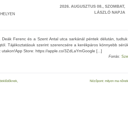
2026. AUGUSZTUS 08., SZOMBAT,
LÁSZLÓ NAPJA
 HELYEN
 Deák Ferenc és a Szent Antal utca sarkánál péntek délután, tudtu
l. Tájékoztatásuk szerint szerencsére a kerékpáros könnyebb sérül
utakon!App Store: https://apple.co/3ZdLaYmGoogle [...]
Forrás:
Sze
rdeklődőknek,
Nézőpont: milyen ma nőnek