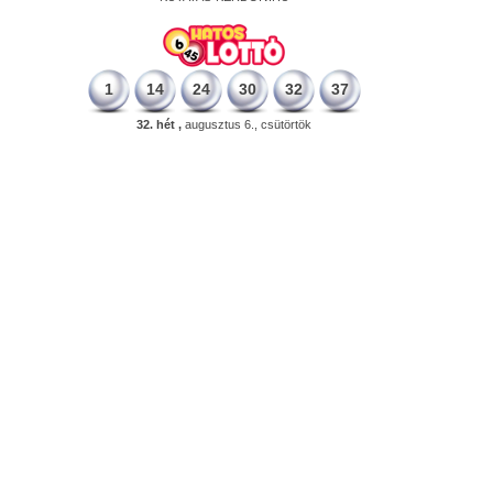
1
14
24
30
32
37
32. hét ,
augusztus 6., csütörtök