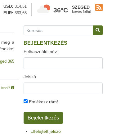
USD
314,51
SZEGED
36°C
kevés felhő
EUR
363,65
k meg a
BEJELENTKEZÉS
ésekkel
Felhasználói név:
ged 365
Jelszó
 lenni?
Emlékezz rám!
Elfelejtett jelszó