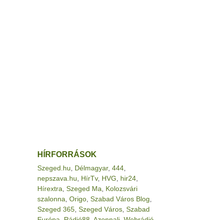
HÍRFORRÁSOK
Szeged.hu
,
Délmagyar
,
444
,
nepszava.hu
,
HírTv
,
HVG
,
hir24
,
Hírextra
,
Szeged Ma
,
Kolozsvári
szalonna
,
Origo
,
Szabad Város Blog
,
Szeged 365
,
Szeged Város
,
Szabad
Európa
,
Rádió88
,
Azonnali
,
Webrádió
,