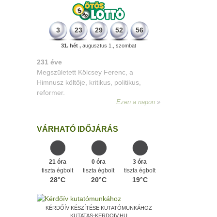
3
23
29
52
56
31. hét ,
augusztus 1., szombat
331 éve
Megszületett Mikes Kelemen
memoáríró, műfordító, a XVIII. századi
magyar prózairodalom legnagyobb
alakja.
Ezen a napon
VÁRHATÓ IDŐJÁRÁS
21 óra
0 óra
3 óra
tiszta égbolt
tiszta égbolt
tiszta égbolt
28°C
20°C
19°C
KÉRDŐÍV KÉSZÍTÉSE KUTATÓMUNKÁHOZ
KUTATAS-KERDOIV.HU