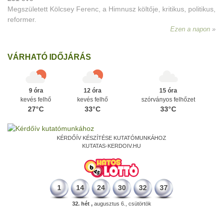
Megszületett Kölcsey Ferenc, a Himnusz költője, kritikus, politikus,
reformer.
Ezen a napon
VÁRHATÓ IDŐJÁRÁS
9 óra
12 óra
15 óra
kevés felhő
kevés felhő
szórványos felhőzet
27°C
33°C
33°C
KÉRDŐÍV KÉSZÍTÉSE KUTATÓMUNKÁHOZ
KUTATAS-KERDOIV.HU
1
14
24
30
32
37
32. hét ,
augusztus 6., csütörtök