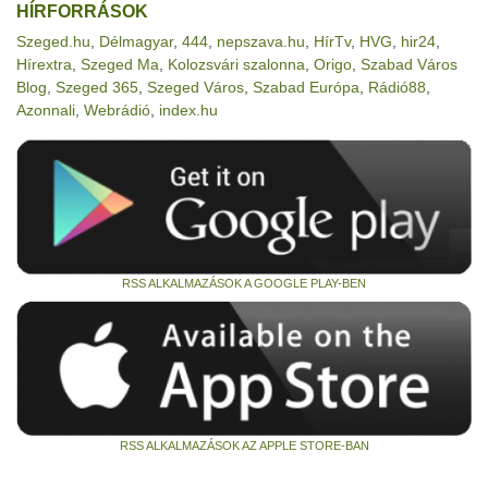
HÍRFORRÁSOK
Szeged.hu
,
Délmagyar
,
444
,
nepszava.hu
,
HírTv
,
HVG
,
hir24
,
Hírextra
,
Szeged Ma
,
Kolozsvári szalonna
,
Origo
,
Szabad Város
Blog
,
Szeged 365
,
Szeged Város
,
Szabad Európa
,
Rádió88
,
Azonnali
,
Webrádió
,
index.hu
RSS ALKALMAZÁSOK A GOOGLE PLAY-BEN
RSS ALKALMAZÁSOK AZ APPLE STORE-BAN