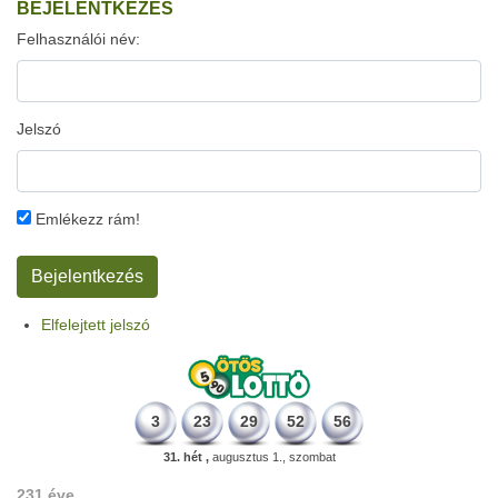
BEJELENTKEZÉS
Felhasználói név:
Jelszó
Emlékezz rám!
Elfelejtett jelszó
3
23
29
52
56
31. hét ,
augusztus 1., szombat
231 éve