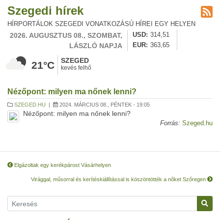
Szegedi hírek
HÍRPORTÁLOK SZEGEDI VONATKOZÁSÚ HÍREI EGY HELYEN
2026. AUGUSZTUS 08., SZOMBAT,
USD
314,51
LÁSZLÓ NAPJA
EUR
363,65
SZEGED
21°C
kevés felhő
Nézőpont: milyen ma nőnek lenni?
SZEGED.HU
|
2024. MÁRCIUS 08., PÉNTEK - 19:05
Nézőpont: milyen ma nőnek lenni?
Forrás:
Szeged.hu
Elgázoltak egy kerékpárost Vásárhelyen
Virággal, műsorral és kerítéskiállítással is köszöntötték a nőket Szőregen