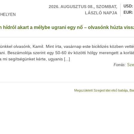
2026. AUGUSZTUS 08., SZOMBAT,
USD
LÁSZLÓ NAPJA
EUR
 HELYEN
hídról akart a mélybe ugrani egy nő – olvasónk húzta vissz
nkkel olvasónk, Kamil. Mint írta, vasárnap este biciklizés közben vett
rani. Beszámolója szerint egy 50-60 év közötti hölgy merengett a korlá
mi segítségünket kérte, ugyanis [...]
Forrás:
Sze
Megszületett Szeged idei első babája, B