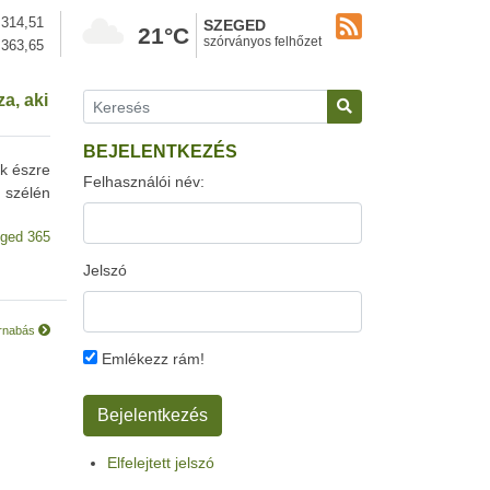
314,51
SZEGED
21°C
szórványos felhőzet
363,65
a, aki
BEJELENTKEZÉS
ék észre
Felhasználói név:
t szélén
ged 365
Jelszó
arnabás
Emlékezz rám!
Elfelejtett jelszó