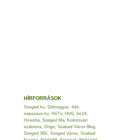
HÍRFORRÁSOK
Szeged.hu
,
Délmagyar
,
444
,
nepszava.hu
,
HírTv
,
HVG
,
hir24
,
Hírextra
,
Szeged Ma
,
Kolozsvári
szalonna
,
Origo
,
Szabad Város Blog
,
Szeged 365
,
Szeged Város
,
Szabad
Európa
,
Rádió88
,
Azonnali
,
Webrádió
,