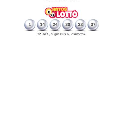
1
14
24
30
32
37
32. hét ,
augusztus 6., csütörtök