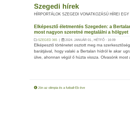
Szegedi hírek
HÍRPORTÁLOK SZEGEDI VONATKOZÁSÚ HÍREI EGY
Elképesztő életmentés Szegeden: a Bertalan 
most nagyon szeretné megtalálni a hölgyet
SZEGED 365
|
2024. JANUÁR 01., HÉTFŐ - 16:09
Elképesztő történetet osztott meg ma szerkesztőségü
barátjával, hogy valaki a Bertalan hídról le akar ug
ülve, ahonnan végül ő húzta vissza. Olvasónk most a 
Jön az olimpia és a futball-Eb éve