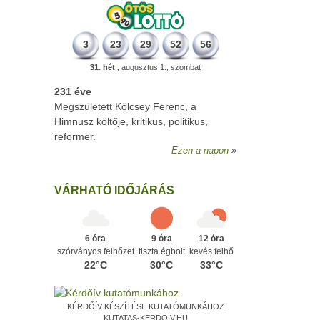
3
23
29
52
56
31. hét ,
augusztus 1., szombat
231 éve
Megszületett Kölcsey Ferenc, a
Himnusz költője, kritikus, politikus,
reformer.
Ezen a napon
VÁRHATÓ IDŐJÁRÁS
6 óra
9 óra
12 óra
szórványos felhőzet
tiszta égbolt
kevés felhő
22°C
30°C
33°C
KÉRDŐÍV KÉSZÍTÉSE KUTATÓMUNKÁHOZ
KUTATAS-KERDOIV.HU