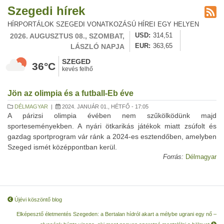
Szegedi hírek
HÍRPORTÁLOK SZEGEDI VONATKOZÁSÚ HÍREI EGY HELYEN
2026. AUGUSZTUS 08., SZOMBAT,
USD
314,51
LÁSZLÓ NAPJA
EUR
363,65
SZEGED
36°C
kevés felhő
Jön az olimpia és a futball-Eb éve
DÉLMAGYAR
|
2024. JANUÁR 01., HÉTFŐ - 17:05
A párizsi olimpia évében nem szűkölködünk majd
sporteseményekben. A nyári ötkarikás játékok miatt zsúfolt és
gazdag sportprogram vár ránk a 2024-es esztendőben, amelyben
Szeged ismét középpontban kerül.
Forrás:
Délmagyar
Újévi köszöntő blog
Elképesztő életmentés Szegeden: a Bertalan hídról akart a mélybe ugrani egy nő –