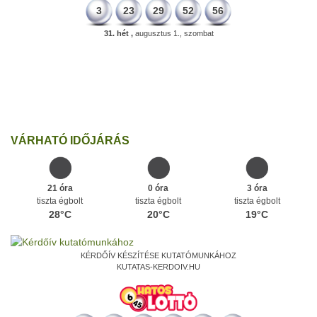
3
23
29
52
56
31. hét ,
augusztus 1., szombat
331 éve
Megszületett Mikes Kelemen memoáríró, műfordító, a XVIII.
századi magyar prózairodalom legnagyobb alakja.
Ezen a napon
VÁRHATÓ IDŐJÁRÁS
21 óra
0 óra
3 óra
tiszta égbolt
tiszta égbolt
tiszta égbolt
28°C
20°C
19°C
KÉRDŐÍV KÉSZÍTÉSE KUTATÓMUNKÁHOZ
KUTATAS-KERDOIV.HU