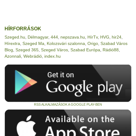
HÍRFORRÁSOK
Szeged.hu
,
Délmagyar
,
444
,
nepszava.hu
,
HírTv
,
HVG
,
hir24
,
Hírextra
,
Szeged Ma
,
Kolozsvári szalonna
,
Origo
,
Szabad Város
Blog
,
Szeged 365
,
Szeged Város
,
Szabad Európa
,
Rádió88
,
Azonnali
,
Webrádió
,
index.hu
RSS ALKALMAZÁSOK A GOOGLE PLAY-BEN