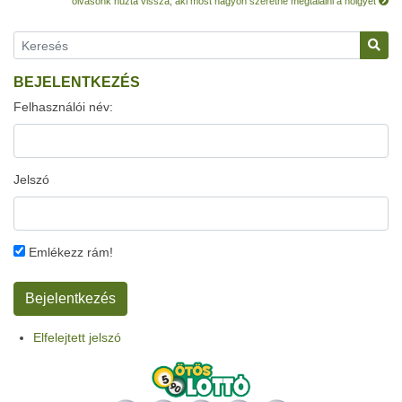
olvasónk húzta vissza, aki most nagyon szeretné megtalálni a hölgyet
BEJELENTKEZÉS
Felhasználói név:
Jelszó
Emlékezz rám!
Elfelejtett jelszó