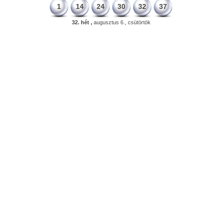
1
14
24
30
32
37
32. hét ,
augusztus 6., csütörtök