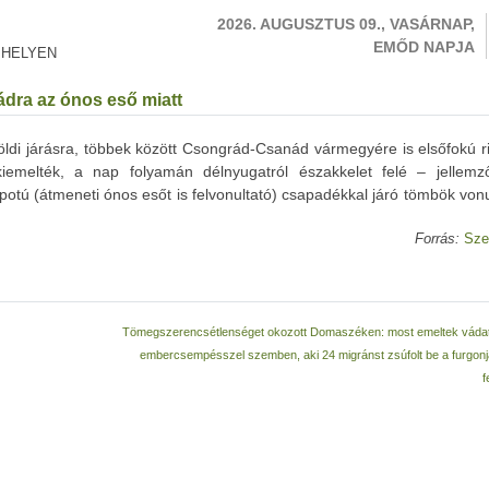
2026. AUGUSZTUS 09., VASÁRNAP,
EMŐD NAPJA
 HELYEN
dra az ónos eső miatt
öldi járásra, többek között Csongrád-Csanád vármegyére is elsőfokú r
iemelték, a nap folyamán délnyugatról északkelet felé – jellemz
tú (átmeneti ónos esőt is felvonultató) csapadékkal járó tömbök vonu
Forrás:
Sze
Tömegszerencsétlenséget okozott Domaszéken: most emeltek vádat
embercsempésszel szemben, aki 24 migránst zsúfolt be a furgonj
f