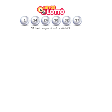
1
14
24
30
32
37
32. hét ,
augusztus 6., csütörtök