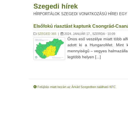
Szegedi hírek
HÍRPORTÁLOK SZEGEDI VONATKOZÁSÚ HÍREI EGY
Elsőfokú riasztást kaptunk Csongrád-Csaná
SZEGED 365
|
2024. JANUÁR 17., SZERDA - 10:09
Ónos eső veszélye miatt több alf
adott ki a HungaroMet. Mint k
mennyiségű – vegyes halmazállapo
legtöbb helyen [...]
Felújítás miatt bezárt az Árkád Szegedben található KFC