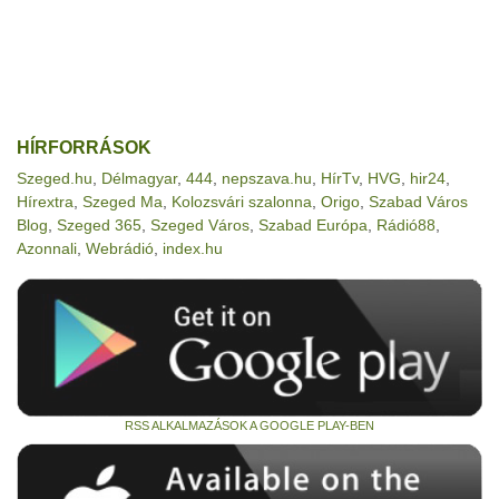
HÍRFORRÁSOK
Szeged.hu
,
Délmagyar
,
444
,
nepszava.hu
,
HírTv
,
HVG
,
hir24
,
Hírextra
,
Szeged Ma
,
Kolozsvári szalonna
,
Origo
,
Szabad Város
Blog
,
Szeged 365
,
Szeged Város
,
Szabad Európa
,
Rádió88
,
Azonnali
,
Webrádió
,
index.hu
RSS ALKALMAZÁSOK A GOOGLE PLAY-BEN