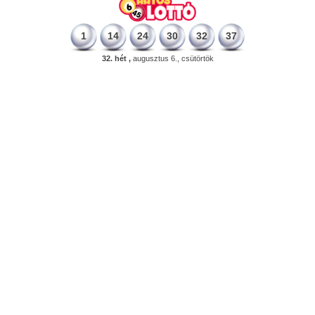
1
14
24
30
32
37
32. hét ,
augusztus 6., csütörtök