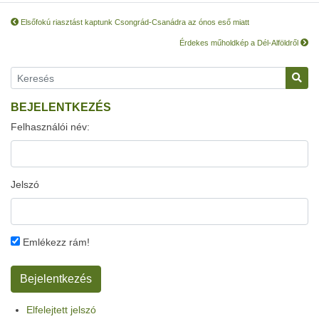
Elsőfokú riasztást kaptunk Csongrád-Csanádra az ónos eső miatt
Érdekes műholdkép a Dél-Alföldről
BEJELENTKEZÉS
Felhasználói név:
Jelszó
Emlékezz rám!
Elfelejtett jelszó