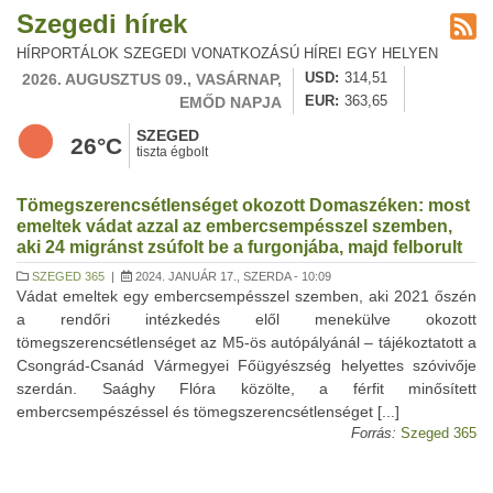
Szegedi hírek
HÍRPORTÁLOK SZEGEDI VONATKOZÁSÚ HÍREI EGY HELYEN
2026. AUGUSZTUS 09., VASÁRNAP,
USD
314,51
EMŐD NAPJA
EUR
363,65
SZEGED
26°C
tiszta égbolt
Tömegszerencsétlenséget okozott Domaszéken: most
emeltek vádat azzal az embercsempésszel szemben,
aki 24 migránst zsúfolt be a furgonjába, majd felborult
SZEGED 365
|
2024. JANUÁR 17., SZERDA - 10:09
Vádat emeltek egy embercsempésszel szemben, aki 2021 őszén
a rendőri intézkedés elől menekülve okozott
tömegszerencsétlenséget az M5-ös autópályánál – tájékoztatott a
Csongrád-Csanád Vármegyei Főügyészség helyettes szóvivője
szerdán. Saághy Flóra közölte, a férfit minősített
embercsempészéssel és tömegszerencsétlenséget [...]
Forrás:
Szeged 365