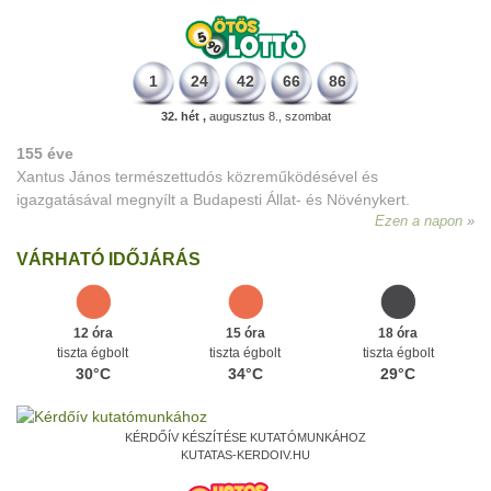
1
24
42
66
86
32. hét ,
augusztus 8., szombat
155 éve
Xantus János természettudós közreműködésével és
igazgatásával megnyílt a Budapesti Állat- és Növénykert.
Ezen a napon
VÁRHATÓ IDŐJÁRÁS
12 óra
15 óra
18 óra
tiszta égbolt
tiszta égbolt
tiszta égbolt
30°C
34°C
29°C
KÉRDŐÍV KÉSZÍTÉSE KUTATÓMUNKÁHOZ
KUTATAS-KERDOIV.HU