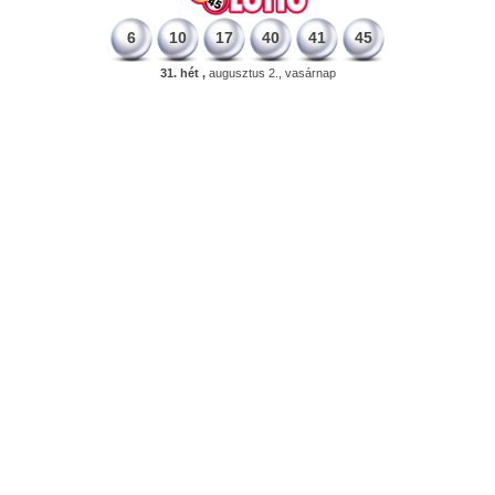
6
10
17
40
41
45
31. hét ,
augusztus 2., vasárnap