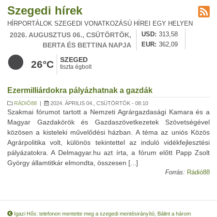
Szegedi hírek
HÍRPORTÁLOK SZEGEDI VONATKOZÁSÚ HÍREI EGY HELYEN
2026. AUGUSZTUS 06., CSÜTÖRTÖK,
USD
313,58
BERTA ÉS BETTINA NAPJA
EUR
362,09
SZEGED
26°C
tiszta égbolt
Ezermilliárdokra pályázhatnak a gazdák
RÁDIÓ88
|
2024. ÁPRILIS 04., CSÜTÖRTÖK - 08:10
Szakmai fórumot tartott a Nemzeti Agrárgazdasági Kamara és a
Magyar Gazdakörök és Gazdaszövetkezetek Szövetségével
közösen a kisteleki művelődési házban. A téma az uniós Közös
Agrárpolitika volt, különös tekintettel az induló vidékfejlesztési
pályázatokra. A Delmagyar.hu azt írta, a fórum előtt Papp Zsolt
György államtitkár elmondta, összesen [...]
Forrás:
Rádió88
Igazi Hős: telefonon mentette meg a szegedi mentésirányító, Bálint a három