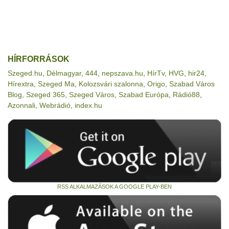
HÍRFORRÁSOK
Szeged.hu
,
Délmagyar
,
444
,
nepszava.hu
,
HírTv
,
HVG
,
hir24
,
Hírextra
,
Szeged Ma
,
Kolozsvári szalonna
,
Origo
,
Szabad Város
Blog
,
Szeged 365
,
Szeged Város
,
Szabad Európa
,
Rádió88
,
Azonnali
,
Webrádió
,
index.hu
RSS ALKALMAZÁSOK A GOOGLE PLAY-BEN