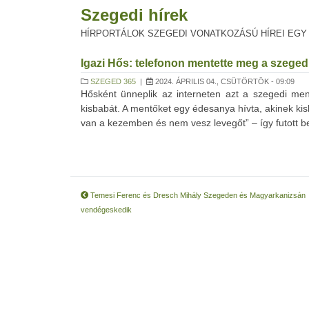
Szegedi hírek
HÍRPORTÁLOK SZEGEDI VONATKOZÁSÚ HÍREI EGY
Igazi Hős: telefonon mentette meg a szeged
SZEGED 365
|
2024. ÁPRILIS 04., CSÜTÖRTÖK - 09:09
Hősként ünneplik az interneten azt a szegedi me
kisbabát. A mentőket egy édesanya hívta, akinek ki
van a kezemben és nem vesz levegőt” – így futott be
Temesi Ferenc és Dresch Mihály Szegeden és Magyarkanizsán
vendégeskedik