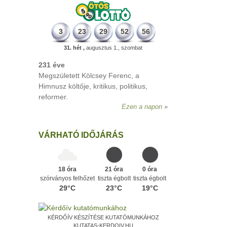
3
23
29
52
56
31. hét ,
augusztus 1., szombat
VÁRHATÓ IDŐJÁRÁS
18 óra
21 óra
0 óra
szórványos felhőzet
tiszta égbolt
tiszta égbolt
29°C
23°C
19°C
KÉRDŐÍV KÉSZÍTÉSE KUTATÓMUNKÁHOZ
KUTATAS-KERDOIV.HU