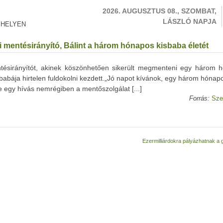
2026. AUGUSZTUS 08., SZOMBAT,
LÁSZLÓ NAPJA
 HELYEN
i mentésirányító, Bálint a három hónapos kisbaba életét
ntésirányítót, akinek köszönhetően sikerült megmenteni egy három 
sbabája hirtelen fuldokolni kezdett.„Jó napot kívánok, egy három hóna
 egy hívás nemrégiben a mentőszolgálat [...]
Forrás:
Sze
Ezermilliárdokra pályázhatnak a