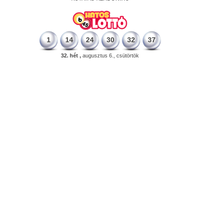
1
14
24
30
32
37
32. hét ,
augusztus 6., csütörtök