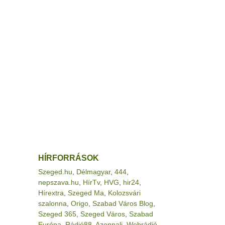
HÍRFORRÁSOK
Szeged.hu
,
Délmagyar
,
444
,
nepszava.hu
,
HírTv
,
HVG
,
hir24
,
Hírextra
,
Szeged Ma
,
Kolozsvári
szalonna
,
Origo
,
Szabad Város Blog
,
Szeged 365
,
Szeged Város
,
Szabad
Európa
,
Rádió88
,
Azonnali
,
Webrádió
,