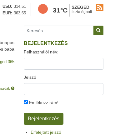
USD
314,51
SZEGED
31°C
tiszta égbolt
EUR
363,65
hónapos
BEJELENTKEZÉS
pos baba
Felhasználói név:
ged 365
Jelszó
 gazdák
Emlékezz rám!
Elfelejtett jelszó