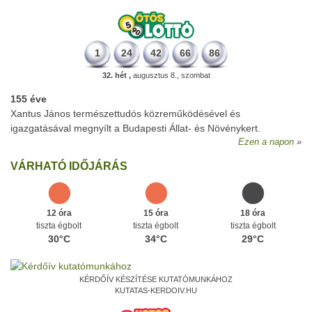
1
24
42
66
86
32. hét ,
augusztus 8., szombat
155 éve
Xantus János természettudós közreműködésével és
igazgatásával megnyílt a Budapesti Állat- és Növénykert.
Ezen a napon
VÁRHATÓ IDŐJÁRÁS
12 óra
15 óra
18 óra
tiszta égbolt
tiszta égbolt
tiszta égbolt
30°C
34°C
29°C
KÉRDŐÍV KÉSZÍTÉSE KUTATÓMUNKÁHOZ
KUTATAS-KERDOIV.HU