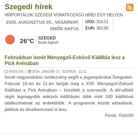
Szegedi hírek
HÍRPORTÁLOK SZEGEDI VONATKOZÁSÚ HÍREI EGY HELYEN
2026. AUGUSZTUS 09., VASÁRNAP,
USD
314,51
EMŐD NAPJA
EUR
363,65
SZEGED
26°C
tiszta égbolt
Februárban ismét Menyegző-Esküvő Kiállítás lesz a
Pick Arénában
RÁDIÓ88
|
2024. JANUÁR 17., SZERDA - 12:11
Ismét nagyszabású rendezvény segíti a jegyespárokat Szegeden.
Február 10-én és 11-én tartják meg a XVII. Menyegző-Esküvő
Kiállítást a Pick Arénában – közölték a szervezők. A dél-alföldi
régió legnagyobb esküvői kiállításán több mint 100 kiállítóval
találkozhatnak az érdeklődők. A programok között előadások,
játékok és divatbemutató is lesz.
Forrás:
Rádió88