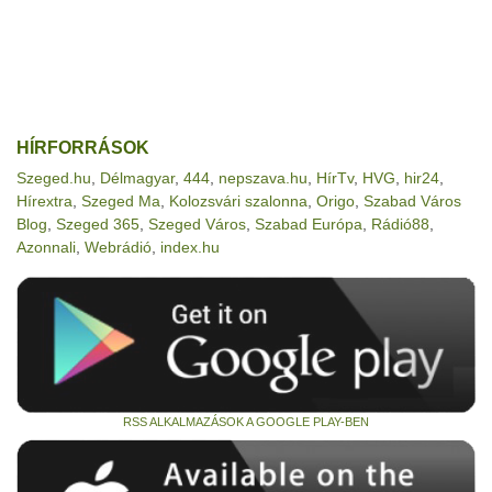
HÍRFORRÁSOK
Szeged.hu
,
Délmagyar
,
444
,
nepszava.hu
,
HírTv
,
HVG
,
hir24
,
Hírextra
,
Szeged Ma
,
Kolozsvári szalonna
,
Origo
,
Szabad Város
Blog
,
Szeged 365
,
Szeged Város
,
Szabad Európa
,
Rádió88
,
Azonnali
,
Webrádió
,
index.hu
RSS ALKALMAZÁSOK A GOOGLE PLAY-BEN