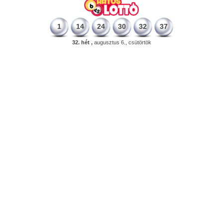
1
14
24
30
32
37
32. hét ,
augusztus 6., csütörtök