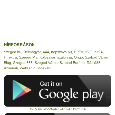
HÍRFORRÁSOK
Szeged.hu
,
Délmagyar
,
444
,
nepszava.hu
,
HírTv
,
HVG
,
hir24
,
Hírextra
,
Szeged Ma
,
Kolozsvári szalonna
,
Origo
,
Szabad Város
Blog
,
Szeged 365
,
Szeged Város
,
Szabad Európa
,
Rádió88
,
Azonnali
,
Webrádió
,
index.hu
RSS ALKALMAZÁSOK A GOOGLE PLAY-BEN