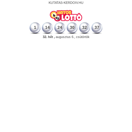
KUTATAS-KERDOIV.HU
1
14
24
30
32
37
32. hét ,
augusztus 6., csütörtök