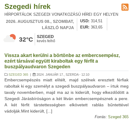
Szegedi hírek
HÍRPORTÁLOK SZEGEDI VONATKOZÁSÚ HÍREI EGY HELYEN
2026. AUGUSZTUS 08., SZOMBAT,
USD
314,51
LÁSZLÓ NAPJA
EUR
363,65
SZEGED
32°C
kevés felhő
Vissza akart kerülni a börtönbe az embercsempész,
ezért társával együtt kiraboltak egy férfit a
buszpályaudvaron Szegeden
SZEGED 365
|
2024. JANUÁR 17., SZERDA - 12:10
Embercsempészés miatt elítélt, majd szélnek eresztett férfiak
raboltak ki egy személyt a szegedi buszpályaudvaron – írtuk meg
tavaly novemberben, majd ma az is kiderült, hogy elkezdődött a
Szegedi Járásbíróságon a két litván embercsempésznek a pere.
A két férfit társtettességben elkövetett rablás bűntettével
vádolják.Mint kiderült, [...]
Forrás:
Szeged 365