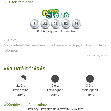
Elfelejtett jelszó
3
23
29
52
56
31. hét ,
augusztus 1., szombat
231 éve
Megszületett Kölcsey Ferenc, a Himnusz költője, kritikus, politikus,
reformer.
Ezen a napon
VÁRHATÓ IDŐJÁRÁS
21 óra
0 óra
3 óra
kevés felhő
tiszta égbolt
tiszta égbolt
30°C
24°C
19°C
KÉRDŐÍV KÉSZÍTÉSE KUTATÓMUNKÁHOZ