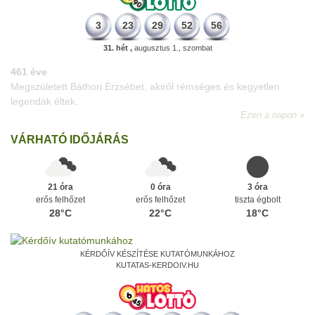
3
23
29
52
56
31. hét ,
augusztus 1., szombat
196 éve
Megszületett Kondor Gusztáv csillagász, matematikus, egyetemi
tanár, akadémikus.
Ezen a napon
VÁRHATÓ IDŐJÁRÁS
21 óra
0 óra
3 óra
erős felhőzet
erős felhőzet
tiszta égbolt
28°C
22°C
18°C
KÉRDŐÍV KÉSZÍTÉSE KUTATÓMUNKÁHOZ
KUTATAS-KERDOIV.HU