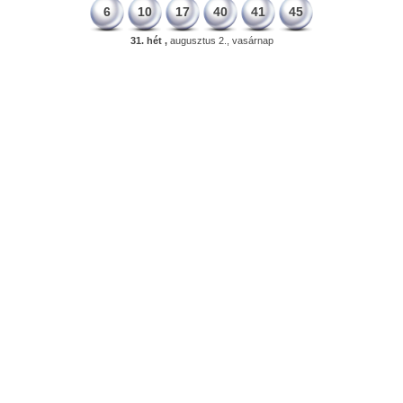
6
10
17
40
41
45
31. hét ,
augusztus 2., vasárnap