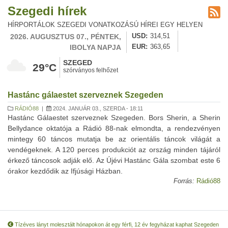
Szegedi hírek
HÍRPORTÁLOK SZEGEDI VONATKOZÁSÚ HÍREI EGY HELYEN
2026. AUGUSZTUS 07., PÉNTEK,
USD
314,51
IBOLYA NAPJA
EUR
363,65
SZEGED
29°C
szórványos felhőzet
Hastánc gálaestet szerveznek Szegeden
RÁDIÓ88
|
2024. JANUÁR 03., SZERDA - 18:11
Hastánc Gálaestet szerveznek Szegeden. Bors Sherin, a Sherin
Bellydance oktatója a Rádió 88-nak elmondta, a rendezvényen
mintegy 60 táncos mutatja be az orientális táncok világát a
vendégeknek. A 120 perces produkciót az ország minden tájáról
érkező táncosok adják elő. Az Újévi Hastánc Gála szombat este 6
órakor kezdődik az Ifjúsági Házban.
Forrás:
Rádió88
Tízéves lányt molesztált hónapokon át egy férfi, 12 év fegyházat kaphat Szegeden