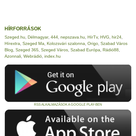
HÍRFORRÁSOK
Szeged.hu
,
Délmagyar
,
444
,
nepszava.hu
,
HírTv
,
HVG
,
hir24
,
Hírextra
,
Szeged Ma
,
Kolozsvári szalonna
,
Origo
,
Szabad Város
Blog
,
Szeged 365
,
Szeged Város
,
Szabad Európa
,
Rádió88
,
Azonnali
,
Webrádió
,
index.hu
RSS ALKALMAZÁSOK A GOOGLE PLAY-BEN