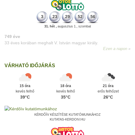
3
23
29
52
56
31. hét ,
augusztus 1., szombat
VÁRHATÓ IDŐJÁRÁS
15 óra
18 óra
21 óra
kevés felhő
kevés felhő
erős felhőzet
39°C
35°C
26°C
KÉRDŐÍV KÉSZÍTÉSE KUTATÓMUNKÁHOZ
KUTATAS-KERDOIV.HU