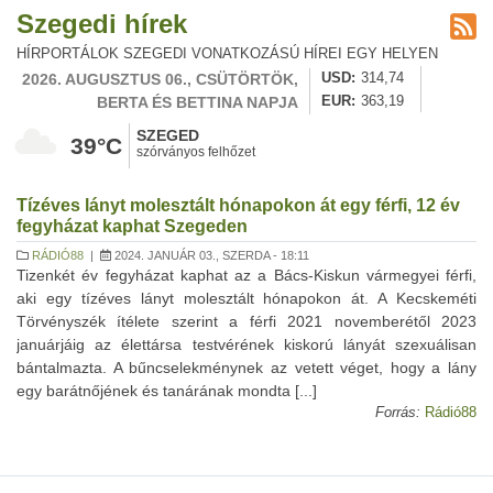
Szegedi hírek
HÍRPORTÁLOK SZEGEDI VONATKOZÁSÚ HÍREI EGY HELYEN
2026. AUGUSZTUS 06., CSÜTÖRTÖK,
USD
314,74
BERTA ÉS BETTINA NAPJA
EUR
363,19
SZEGED
39°C
szórványos felhőzet
Tízéves lányt molesztált hónapokon át egy férfi, 12 év
fegyházat kaphat Szegeden
RÁDIÓ88
|
2024. JANUÁR 03., SZERDA - 18:11
Tizenkét év fegyházat kaphat az a Bács-Kiskun vármegyei férfi,
aki egy tízéves lányt molesztált hónapokon át. A Kecskeméti
Törvényszék ítélete szerint a férfi 2021 novemberétől 2023
januárjáig az élettársa testvérének kiskorú lányát szexuálisan
bántalmazta. A bűncselekménynek az vetett véget, hogy a lány
egy barátnőjének és tanárának mondta [...]
Forrás:
Rádió88