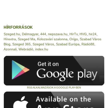
HÍRFORRÁSOK
Szeged.hu
,
Délmagyar
,
444
,
nepszava.hu
,
HírTv
,
HVG
,
hir24
,
Hírextra
,
Szeged Ma
,
Kolozsvári szalonna
,
Origo
,
Szabad Város
Blog
,
Szeged 365
,
Szeged Város
,
Szabad Európa
,
Rádió88
,
Azonnali
,
Webrádió
,
index.hu
RSS ALKALMAZÁSOK A GOOGLE PLAY-BEN