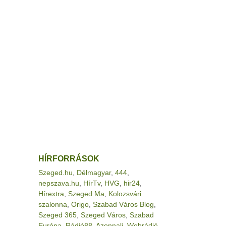
HÍRFORRÁSOK
Szeged.hu
,
Délmagyar
,
444
,
nepszava.hu
,
HírTv
,
HVG
,
hir24
,
Hírextra
,
Szeged Ma
,
Kolozsvári
szalonna
,
Origo
,
Szabad Város Blog
,
Szeged 365
,
Szeged Város
,
Szabad
Európa
,
Rádió88
,
Azonnali
,
Webrádió
,