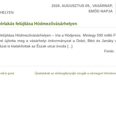
2026. AUGUSZTUS 09., VASÁRNAP,
EMŐD NAPJA
 HELYEN
 bérlakás felújítása Hódmezővásárhelyen
 felújítása Hódmezővásárhelyen – írta a Hódpress. Mintegy 590 millió F
el újította meg a vásárhelyi önkormányzat a Dobó, Bibó és Janáky 
zat is kialakítottak az Észak utcai óvoda [...]
Forrás:
nál is gond
Újraindulnak az elsősegélynyújtó vizsgák a vármegyei Vörösker