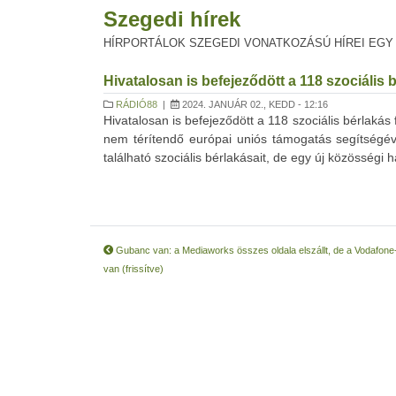
Szegedi hírek
HÍRPORTÁLOK SZEGEDI VONATKOZÁSÚ HÍREI EGY
Hivatalosan is befejeződött a 118 szociális
RÁDIÓ88
|
2024. JANUÁR 02., KEDD - 12:16
Hivatalosan is befejeződött a 118 szociális bérlakás
nem térítendő európai uniós támogatás segítségév
található szociális bérlakásait, de egy új közösségi há
Gubanc van: a Mediaworks összes oldala elszállt, de a Vodafone-
van (frissítve)