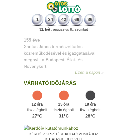
1
24
42
66
86
32. hét ,
augusztus 8., szombat
226 éve
Megszületett Dukai Takács Judit,
művésznevén Malvina költőnő.
Ezen a napon
VÁRHATÓ IDŐJÁRÁS
12 óra
15 óra
18 óra
tiszta égbolt
tiszta égbolt
tiszta égbolt
27°C
31°C
28°C
KÉRDŐÍV KÉSZÍTÉSE KUTATÓMUNKÁHOZ
KUTATAS-KERDOIV.HU