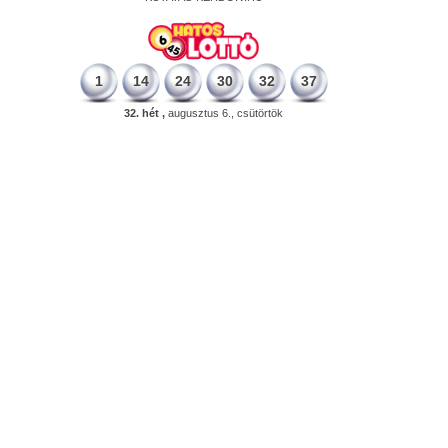
1
14
24
30
32
37
32. hét ,
augusztus 6., csütörtök