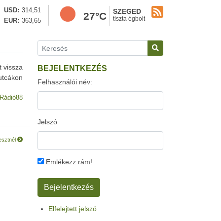
USD
314,51
SZEGED
27°C
tiszta égbolt
EUR
363,65
t vissza
BEJELENTKEZÉS
utcákon
Felhasználói név:
Rádió88
Jelszó
esztnél
Emlékezz rám!
Elfelejtett jelszó