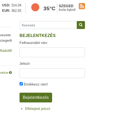
USD
314,04
SZEGED
35°C
tiszta égbolt
EUR
362,55
vezete.
BEJELENTKEZÉS
 szegedi
Felhasználói név:
Rádió88
Jelszó
zoltókat
Emlékezz rám!
Elfelejtett jelszó