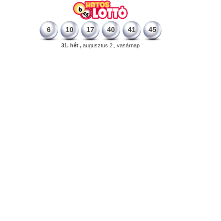
6
10
17
40
41
45
31. hét ,
augusztus 2., vasárnap