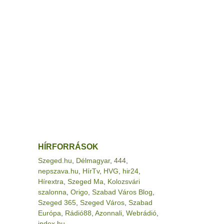
HÍRFORRÁSOK
Szeged.hu
,
Délmagyar
,
444
,
nepszava.hu
,
HírTv
,
HVG
,
hir24
,
Hírextra
,
Szeged Ma
,
Kolozsvári
szalonna
,
Origo
,
Szabad Város Blog
,
Szeged 365
,
Szeged Város
,
Szabad
Európa
,
Rádió88
,
Azonnali
,
Webrádió
,
index.hu