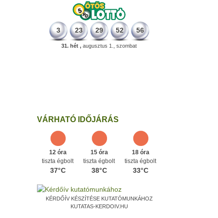
3
23
29
52
56
31. hét ,
augusztus 1., szombat
498 éve
A szávaszentdemeteri-nagyolaszi
győzelem, ahol a magyarok utoljára
győzték le a törököket Mohács előtt.
Ezen a napon
VÁRHATÓ IDŐJÁRÁS
12 óra
15 óra
18 óra
tiszta égbolt
tiszta égbolt
tiszta égbolt
37°C
38°C
33°C
KÉRDŐÍV KÉSZÍTÉSE KUTATÓMUNKÁHOZ
KUTATAS-KERDOIV.HU