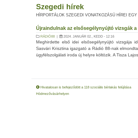
Szegedi hírek
HÍRPORTÁLOK SZEGEDI VONATKOZÁSÚ HÍREI EGY
Újraindulnak az elsősegélynyújtó vizsgák 
RÁDIÓ88
|
2024. JANUÁR 02., KEDD - 12:16
Meghirdette első idei elsősegélynyújtó vizsgája
Sasvári Krisztina igazgató a Rádió 88-nak elmondta, 
ügyfélszolgálati iroda új helyre költözik. A Tisza Lajo
Hivatalosan is befejeződött a 118 szociális bérlakás felújítása
Hódmezővásárhelyen