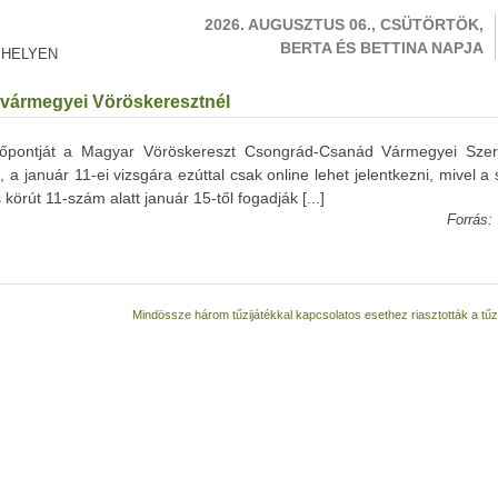
2026. AUGUSZTUS 06., CSÜTÖRTÖK,
BERTA ÉS BETTINA NAPJA
 HELYEN
a vármegyei Vöröskeresztnél
 időpontját a Magyar Vöröskereszt Csongrád-Csanád Vármegyei Szer
a január 11-ei vizsgára ezúttal csak online lehet jelentkezni, mivel a
s körút 11-szám alatt január 15-től fogadják [...]
Forrás:
Mindössze három tűzijátékkal kapcsolatos esethez riasztották a tű