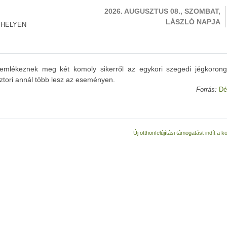
2026. AUGUSZTUS 08., SZOMBAT,
LÁSZLÓ NAPJA
 HELYEN
emlékeznek meg két komoly sikerről az egykori szegedi jégkoron
ztori annál több lesz az eseményen.
Forrás:
Dé
Új otthonfelújítási támogatást indít a