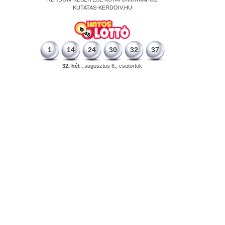
KUTATAS-KERDOIV.HU
1
14
24
30
32
37
32. hét ,
augusztus 6., csütörtök