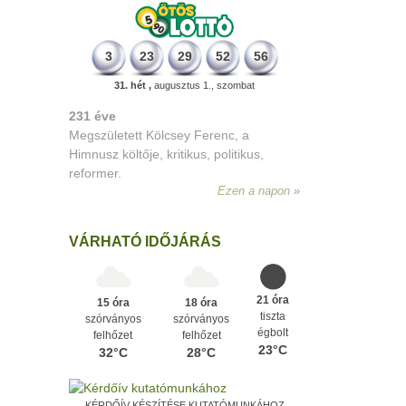
3
23
29
52
56
31. hét ,
augusztus 1., szombat
331 éve
Megszületett Mikes Kelemen
memoáríró, műfordító, a XVIII. századi
magyar prózairodalom legnagyobb
alakja.
Ezen a napon
VÁRHATÓ IDŐJÁRÁS
21 óra
15 óra
18 óra
tiszta
szórványos
szórványos
égbolt
felhőzet
felhőzet
23°C
32°C
28°C
KÉRDŐÍV KÉSZÍTÉSE KUTATÓMUNKÁHOZ