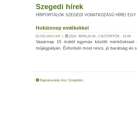
Szegedi hírek
HÍRPORTÁLOK SZEGEDI VONATKOZÁSÚ HÍREI EGY
Hokiünnep emlékekkel
DÉLMAGYAR
|
2024. ÁPRILIS 04., CSÜTÖRTÖK - 15:06
Vasárnap 15 órától egymás közötti mérkőzéssel 
műjégpályán. Évforduló most nincs, jó barátság és s
Bajnokavatás lesz Szegeden