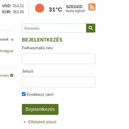
USD
314,51
SZEGED
31°C
tiszta égbolt
EUR
363,65
gosok a
BEJELENTKEZÉS
Felhasználói név:
lmagyar
Jelszó
 kormány
Emlékezz rám!
Elfelejtett jelszó