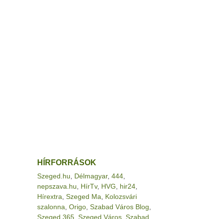
HÍRFORRÁSOK
Szeged.hu
,
Délmagyar
,
444
,
nepszava.hu
,
HírTv
,
HVG
,
hir24
,
Hírextra
,
Szeged Ma
,
Kolozsvári
szalonna
,
Origo
,
Szabad Város Blog
,
Szeged 365
,
Szeged Város
,
Szabad