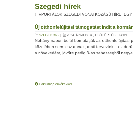
Szegedi hírek
HÍRPORTÁLOK SZEGEDI VONATKOZÁSÚ HÍREI EGY
Új otthonfelújítási támogatást indít a kormá
SZEGED 365
|
2024. ÁPRILIS 04., CSÜTÖRTÖK - 14:09
Néhány napon belül bemutatják az otthonfelújítási
közelében sem lesz annak, amit terveztek – ez derül
a növekedést, jövőre pedig 3-as sebességből négyes
Hokiünnep emlékekkel