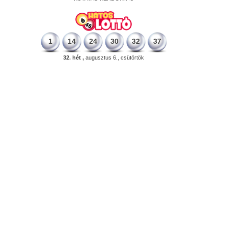
1
14
24
30
32
37
32. hét ,
augusztus 6., csütörtök