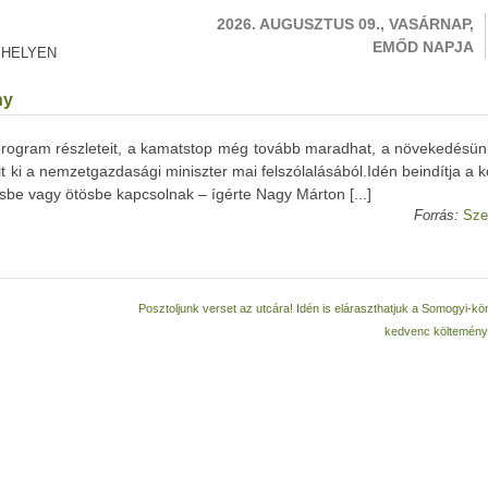
2026. AUGUSZTUS 09., VASÁRNAP,
EMŐD NAPJA
 HELYEN
ny
 program részleteit, a kamatstop még tovább maradhat, a növekedésün
t ki a nemzetgazdasági miniszter mai felszólalásából.Idén beindítja a
be vagy ötösbe kapcsolnak – ígérte Nagy Márton [...]
Forrás:
Sze
Posztoljunk verset az utcára! Idén is eláraszthatjuk a Somogyi-kö
kedvenc költemén