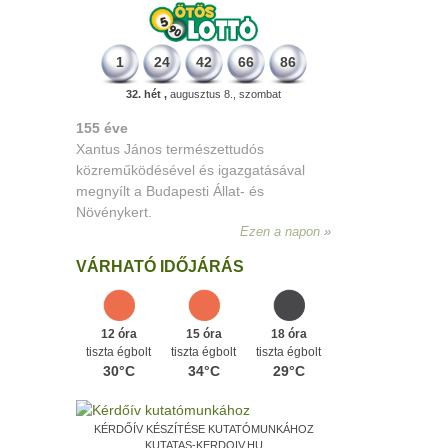
1
24
42
66
86
32. hét ,
augusztus 8., szombat
226 éve
Megszületett Dukai Takács Judit,
művésznevén Malvina költőnő.
Ezen a napon
VÁRHATÓ IDŐJÁRÁS
12 óra
15 óra
18 óra
tiszta égbolt
tiszta égbolt
tiszta égbolt
30°C
34°C
29°C
KÉRDŐÍV KÉSZÍTÉSE KUTATÓMUNKÁHOZ
KUTATAS-KERDOIV.HU