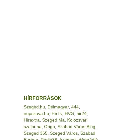
HÍRFORRÁSOK
Szeged.hu
,
Délmagyar
,
444
,
nepszava.hu
,
HírTv
,
HVG
,
hir24
,
Hírextra
,
Szeged Ma
,
Kolozsvári
szalonna
,
Origo
,
Szabad Város Blog
,
Szeged 365
,
Szeged Város
,
Szabad
Európa
,
Rádió88
,
Azonnali
,
Webrádió
,