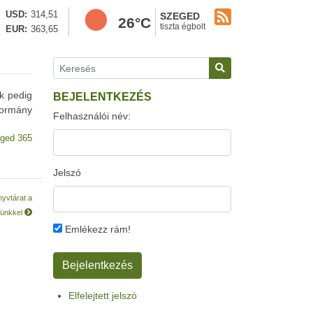
USD
314,51
SZEGED
26°C
tiszta égbolt
EUR
363,65
k pedig
BEJELENTKEZÉS
 kormány
Felhasználói név:
ged 365
Jelszó
nyvtárat a
yünkkel
Emlékezz rám!
Elfelejtett jelszó