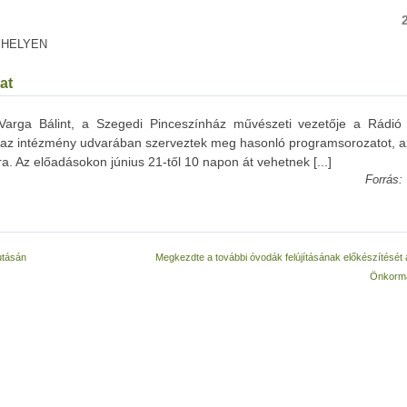
 HELYEN
at
 Varga Bálint, a Szegedi Pinceszínház művészeti vezetője a Rádió
t – az intézmény udvarában szerveztek meg hasonló programsorozatot, 
tra. Az előadásokon június 21-től 10 napon át vehetnek [...]
Forrás:
utásán
Megkezdte a további óvodák felújításának előkészítését
Önkorm