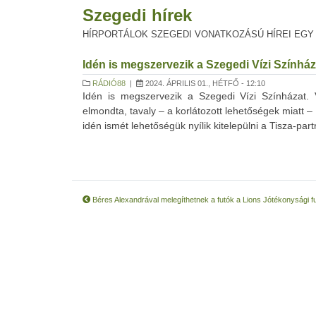
Szegedi hírek
HÍRPORTÁLOK SZEGEDI VONATKOZÁSÚ HÍREI EGY
Idén is megszervezik a Szegedi Vízi Színház
RÁDIÓ88
|
2024. ÁPRILIS 01., HÉTFŐ - 12:10
Idén is megszervezik a Szegedi Vízi Színházat.
elmondta, tavaly – a korlátozott lehetőségek miat
idén ismét lehetőségük nyílik kitelepülni a Tisza-par
Béres Alexandrával melegíthetnek a futók a Lions Jótékonysági f