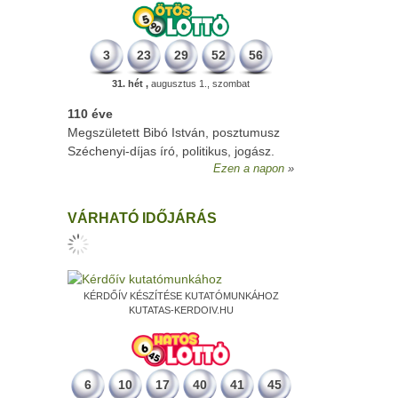
3
23
29
52
56
31. hét ,
augusztus 1., szombat
110 éve
Megszületett Bibó István, posztumusz
Széchenyi-díjas író, politikus, jogász.
Ezen a napon
VÁRHATÓ IDŐJÁRÁS
KÉRDŐÍV KÉSZÍTÉSE KUTATÓMUNKÁHOZ
KUTATAS-KERDOIV.HU
6
10
17
40
41
45