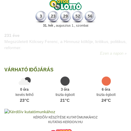
3
23
29
52
56
31. hét ,
augusztus 1., szombat
331 éve
Megszületett Mikes Kelemen memoáríró, műfordító, a XVIII.
századi magyar prózairodalom legnagyobb alakja.
Ezen a napon
VÁRHATÓ IDŐJÁRÁS
0 óra
3 óra
6 óra
kevés felhő
tiszta égbolt
tiszta égbolt
23°C
21°C
24°C
KÉRDŐÍV KÉSZÍTÉSE KUTATÓMUNKÁHOZ
KUTATAS-KERDOIV.HU