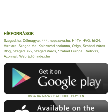
HÍRFORRÁSOK
Szeged.hu
,
Délmagyar
,
444
,
nepszava.hu
,
HírTv
,
HVG
,
hir24
,
Hírextra
,
Szeged Ma
,
Kolozsvári szalonna
,
Origo
,
Szabad Város
Blog
,
Szeged 365
,
Szeged Város
,
Szabad Európa
,
Rádió88
,
Azonnali
,
Webrádió
,
index.hu
RSS ALKALMAZÁSOK A GOOGLE PLAY-BEN