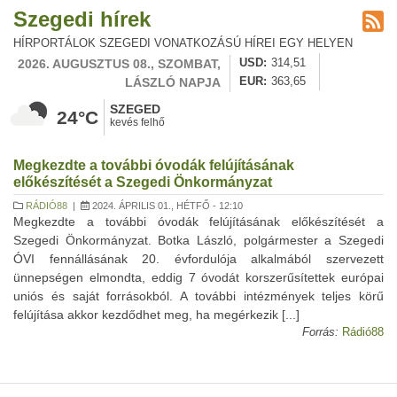
Szegedi hírek
HÍRPORTÁLOK SZEGEDI VONATKOZÁSÚ HÍREI EGY HELYEN
2026. AUGUSZTUS 08., SZOMBAT,
USD
314,51
LÁSZLÓ NAPJA
EUR
363,65
SZEGED
24°C
kevés felhő
Megkezdte a további óvodák felújításának
előkészítését a Szegedi Önkormányzat
RÁDIÓ88
|
2024. ÁPRILIS 01., HÉTFŐ - 12:10
Megkezdte a további óvodák felújításának előkészítését a
Szegedi Önkormányzat. Botka László, polgármester a Szegedi
ÓVI fennállásának 20. évfordulója alkalmából szervezett
ünnepségen elmondta, eddig 7 óvodát korszerűsítettek európai
uniós és saját forrásokból. A további intézmények teljes körű
felújítása akkor kezdődhet meg, ha megérkezik [...]
Forrás:
Rádió88