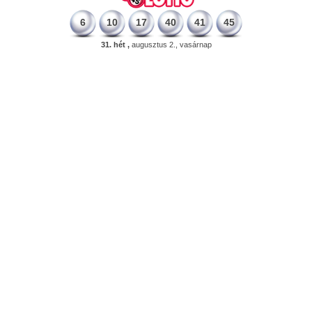
6
10
17
40
41
45
31. hét ,
augusztus 2., vasárnap