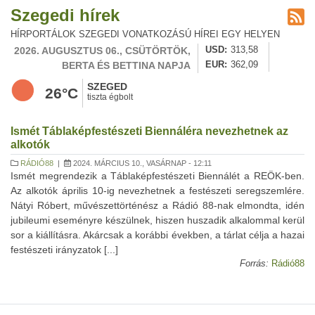
Szegedi hírek
HÍRPORTÁLOK SZEGEDI VONATKOZÁSÚ HÍREI EGY HELYEN
2026. AUGUSZTUS 06., CSÜTÖRTÖK,
USD
313,58
BERTA ÉS BETTINA NAPJA
EUR
362,09
SZEGED
26°C
tiszta égbolt
Ismét Táblaképfestészeti Biennáléra nevezhetnek az
alkotók
RÁDIÓ88
|
2024. MÁRCIUS 10., VASÁRNAP - 12:11
Ismét megrendezik a Táblaképfestészeti Biennálét a REÖK-ben.
Az alkotók április 10-ig nevezhetnek a festészeti seregszemlére.
Nátyi Róbert, művészettörténész a Rádió 88-nak elmondta, idén
jubileumi eseményre készülnek, hiszen huszadik alkalommal kerül
sor a kiállításra. Akárcsak a korábbi években, a tárlat célja a hazai
festészeti irányzatok [...]
Forrás:
Rádió88