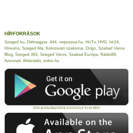
HÍRFORRÁSOK
Szeged.hu
,
Délmagyar
,
444
,
nepszava.hu
,
HírTv
,
HVG
,
hir24
,
Hírextra
,
Szeged Ma
,
Kolozsvári szalonna
,
Origo
,
Szabad Város
Blog
,
Szeged 365
,
Szeged Város
,
Szabad Európa
,
Rádió88
,
Azonnali
,
Webrádió
,
index.hu
RSS ALKALMAZÁSOK A GOOGLE PLAY-BEN