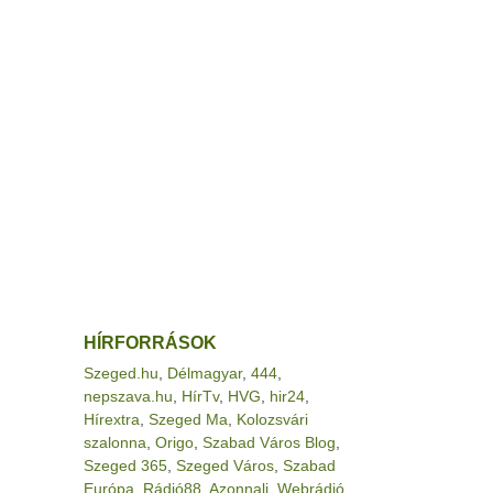
HÍRFORRÁSOK
Szeged.hu
,
Délmagyar
,
444
,
nepszava.hu
,
HírTv
,
HVG
,
hir24
,
Hírextra
,
Szeged Ma
,
Kolozsvári
szalonna
,
Origo
,
Szabad Város Blog
,
Szeged 365
,
Szeged Város
,
Szabad
Európa
,
Rádió88
,
Azonnali
,
Webrádió
,