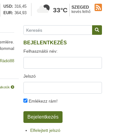
USD
316,45
SZEGED
33°C
kevés felhő
EUR
364,93
emlére.
BEJELENTKEZÉS
alommal
Felhasználói név:
Rádió88
Jelszó
alkotók
Emlékezz rám!
Elfelejtett jelszó