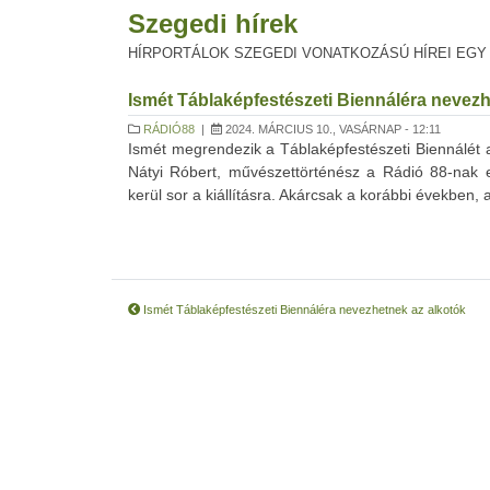
Szegedi hírek
HÍRPORTÁLOK SZEGEDI VONATKOZÁSÚ HÍREI EGY
Ismét Táblaképfestészeti Biennáléra nevezh
RÁDIÓ88
|
2024. MÁRCIUS 10., VASÁRNAP - 12:11
Ismét megrendezik a Táblaképfestészeti Biennálét a
Nátyi Róbert, művészettörténész a Rádió 88-nak 
kerül sor a kiállításra. Akárcsak a korábbi években, a 
Ismét Táblaképfestészeti Biennáléra nevezhetnek az alkotók