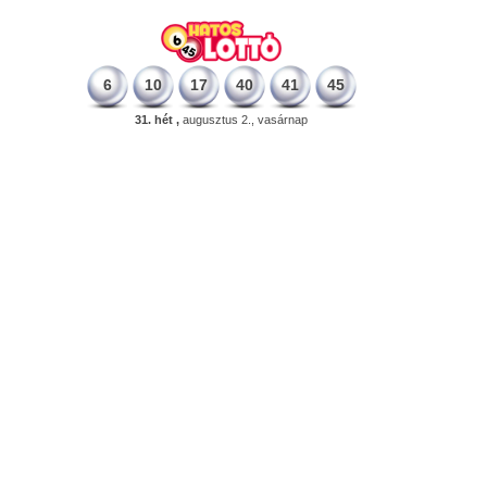
6
10
17
40
41
45
31. hét ,
augusztus 2., vasárnap