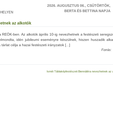
2026. AUGUSZTUS 06., CSÜTÖRTÖK,
BERTA ÉS BETTINA NAPJA
 HELYEN
etnek az alkotók
 REÖK-ben. Az alkotók április 10-ig nevezhetnek a festészeti seregsz
elmondta, idén jubileumi eseményre készülnek, hiszen huszadik alk
tárlat célja a hazai festészeti irányzatok [...]
Forrás:
Ismét Táblaképfestészeti Biennáléra nevezhetnek az 