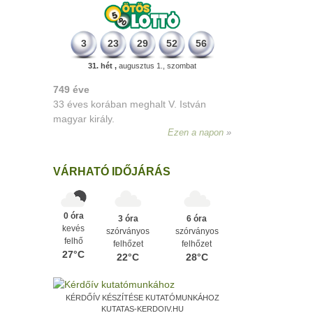
3
23
29
52
56
31. hét ,
augusztus 1., szombat
498 éve
A szávaszentdemeteri-nagyolaszi
győzelem, ahol a magyarok utoljára
győzték le a törököket Mohács előtt.
Ezen a napon
VÁRHATÓ IDŐJÁRÁS
0 óra
3 óra
6 óra
kevés
szórványos
szórványos
felhő
felhőzet
felhőzet
27°C
22°C
28°C
KÉRDŐÍV KÉSZÍTÉSE KUTATÓMUNKÁHOZ
KUTATAS-KERDOIV.HU