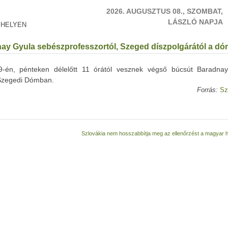
2026. AUGUSZTUS 08., SZOMBAT,
LÁSZLÓ NAPJA
 HELYEN
ay Gyula sebészprofesszortól, Szeged díszpolgárától a d
9-én, pénteken délelőtt 11 órától vesznek végső búcsút Baradna
 Szegedi Dómban.
Forrás:
Sz
Szlovákia nem hosszabbítja meg az ellenőrzést a magyar 