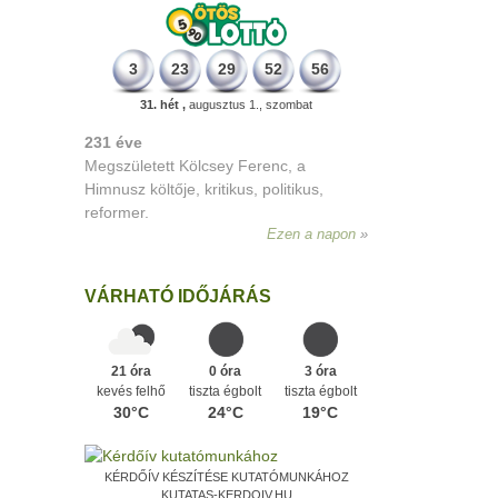
3
23
29
52
56
31. hét ,
augusztus 1., szombat
331 éve
Megszületett Mikes Kelemen
memoáríró, műfordító, a XVIII. századi
magyar prózairodalom legnagyobb
alakja.
Ezen a napon
VÁRHATÓ IDŐJÁRÁS
21 óra
0 óra
3 óra
kevés felhő
tiszta égbolt
tiszta égbolt
30°C
24°C
19°C
KÉRDŐÍV KÉSZÍTÉSE KUTATÓMUNKÁHOZ
KUTATAS-KERDOIV.HU