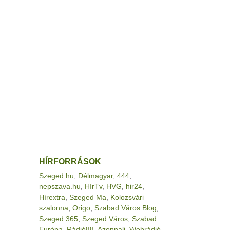
HÍRFORRÁSOK
Szeged.hu
,
Délmagyar
,
444
,
nepszava.hu
,
HírTv
,
HVG
,
hir24
,
Hírextra
,
Szeged Ma
,
Kolozsvári
szalonna
,
Origo
,
Szabad Város Blog
,
Szeged 365
,
Szeged Város
,
Szabad
Európa
,
Rádió88
,
Azonnali
,
Webrádió
,