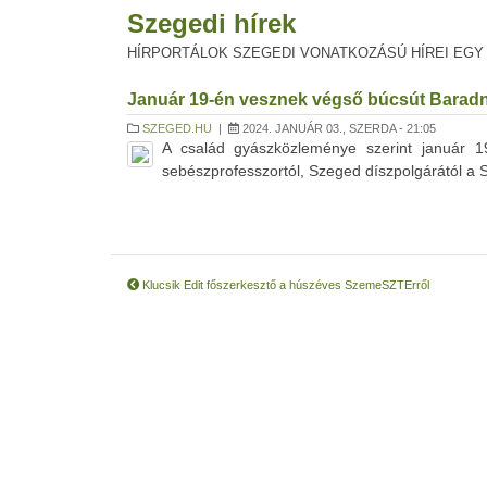
Szegedi hírek
HÍRPORTÁLOK SZEGEDI VONATKOZÁSÚ HÍREI EGY
Január 19-én vesznek végső búcsút Baradn
SZEGED.HU
|
2024. JANUÁR 03., SZERDA - 21:05
A család gyászközleménye szerint január 1
sebészprofesszortól, Szeged díszpolgárától a
Klucsik Edit főszerkesztő a húszéves SzemeSZTErről