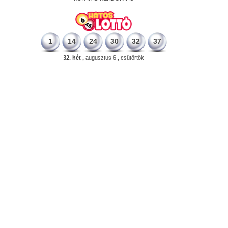
1
14
24
30
32
37
32. hét ,
augusztus 6., csütörtök