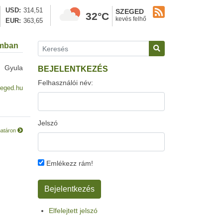
USD
314,51
SZEGED
32°C
kevés felhő
EUR
363,65
ómban
y Gyula
BEJELENTKEZÉS
Felhasználói név:
eged.hu
Jelszó
határon
Emlékezz rám!
Elfelejtett jelszó