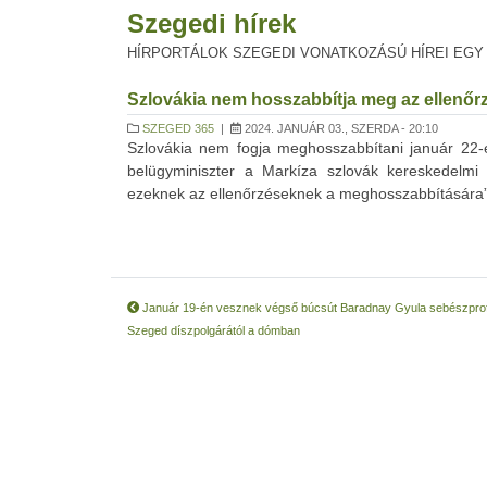
Szegedi hírek
HÍRPORTÁLOK SZEGEDI VONATKOZÁSÚ HÍREI EGY
Szlovákia nem hosszabbítja meg az ellenőr
SZEGED 365
|
2024. JANUÁR 03., SZERDA - 20:10
Szlovákia nem fogja meghosszabbítani január 22-e
belügyminiszter a Markíza szlovák kereskedelmi t
ezeknek az ellenőrzéseknek a meghosszabbítására” –
Január 19-én vesznek végső búcsút Baradnay Gyula sebészprof
Szeged díszpolgárától a dómban