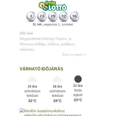
3
23
29
52
56
31. hét ,
augusztus 1., szombat
331 éve
Megszületett Mikes Kelemen
memoáríró, műfordító, a XVIII. századi
magyar prózairodalom legnagyobb
alakja.
Ezen a napon
VÁRHATÓ IDŐJÁRÁS
21 óra
15 óra
18 óra
tiszta
szórványos
szórványos
égbolt
felhőzet
felhőzet
23°C
32°C
28°C
KÉRDŐÍV KÉSZÍTÉSE KUTATÓMUNKÁHOZ