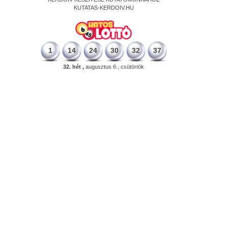
KUTATAS-KERDOIV.HU
1
14
24
30
32
37
32. hét ,
augusztus 6., csütörtök