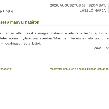
2026. AUGUSZTUS 08., SZOMBAT,
LÁSZLÓ NAPJA
 HELYEN
zést a magyar határon
 után az ellenőrzést a magyar határon – jelentette be Sutaj Estok 
elevíziónak nyilatkozva szerdán.“Már nem terjesztek elő újabb jav
 fogalmazott Sutaj Estok, [...]
Forrás:
Sze
esszortól,
Megnyitják pénteken a szegedi Huszár Mátyás ra