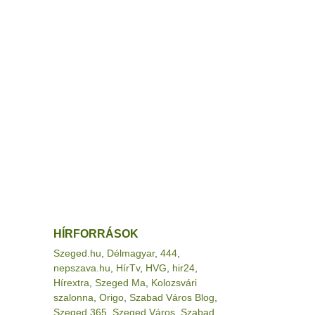
HÍRFORRÁSOK
Szeged.hu
,
Délmagyar
,
444
,
nepszava.hu
,
HírTv
,
HVG
,
hir24
,
Hírextra
,
Szeged Ma
,
Kolozsvári
szalonna
,
Origo
,
Szabad Város Blog
,
Szeged 365
,
Szeged Város
,
Szabad