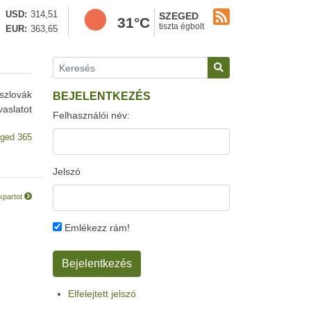
USD
314,51
SZEGED
31°C
tiszta égbolt
EUR
363,65
szlovák
BEJELENTKEZÉS
aslatot
Felhasználói név:
ged 365
Jelszó
kpartot
Emlékezz rám!
Elfelejtett jelszó