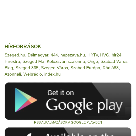
HÍRFORRÁSOK
Szeged.hu
,
Délmagyar
,
444
,
nepszava.hu
,
HírTv
,
HVG
,
hir24
,
Hírextra
,
Szeged Ma
,
Kolozsvári szalonna
,
Origo
,
Szabad Város
Blog
,
Szeged 365
,
Szeged Város
,
Szabad Európa
,
Rádió88
,
Azonnali
,
Webrádió
,
index.hu
RSS ALKALMAZÁSOK A GOOGLE PLAY-BEN