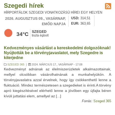
Szegedi hírek
HÍRPORTÁLOK SZEGEDI VONATKOZÁSÚ HÍREI EGY HELYEN
2026. AUGUSZTUS 09., VASÁRNAP,
USD
314,51
EMŐD NAPJA
EUR
363,65
SZEGED
34°C
tiszta égbolt
Kedvezményes vásárlást a kereskedelmi dolgozóknak!
Nyújtották be a törvényjavaslatot, mely Szegedre is
kiterjedne
SZEGED 365
|
2024. MÁRCIUS 17., VASÁRNAP - 17:08
Kedvezményt adnának az élelmiszerüzletek alkalmazottainak,
mellyel olcsóbban vásárolhatnának a munkahelyükön. A
törvényjavaslatra azzal érvelnek, hogy így csökkenthető lenne a
fluktuáció. Mindez természetesen a szegedieket is érinti.A törvény
apró kiegészítésével elérhető lenne a jövőben egy újfajta béren
kívüli juttatási elem, amellyel az [...]
Forrás:
Szeged 365