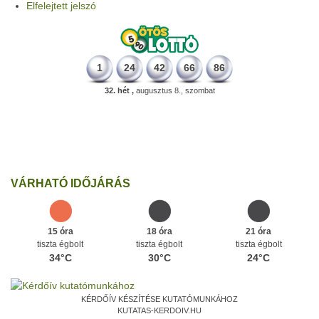
Elfelejtett jelszó
1
24
42
66
86
32. hét ,
augusztus 8., szombat
226 éve
Megszületett Dukai Takács Judit, művésznevén Malvina költőnő.
Ezen a napon
VÁRHATÓ IDŐJÁRÁS
15 óra
18 óra
21 óra
tiszta égbolt
tiszta égbolt
tiszta égbolt
34°C
30°C
24°C
KÉRDŐÍV KÉSZÍTÉSE KUTATÓMUNKÁHOZ
KUTATAS-KERDOIV.HU