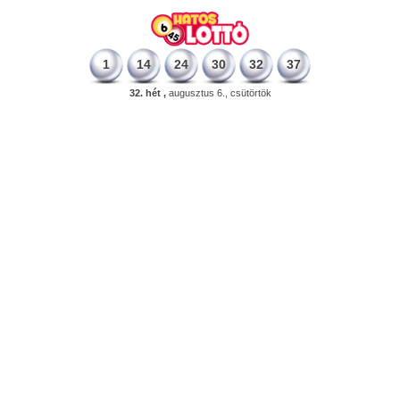
1
14
24
30
32
37
32. hét ,
augusztus 6., csütörtök