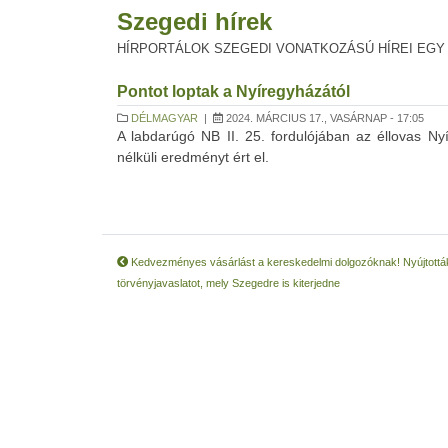
Szegedi hírek
HÍRPORTÁLOK SZEGEDI VONATKOZÁSÚ HÍREI EGY
Pontot loptak a Nyíregyházától
DÉLMAGYAR
|
2024. MÁRCIUS 17., VASÁRNAP - 17:05
A labdarúgó NB II. 25. fordulójában az éllovas 
nélküli eredményt ért el.
Kedvezményes vásárlást a kereskedelmi dolgozóknak! Nyújtottá
törvényjavaslatot, mely Szegedre is kiterjedne