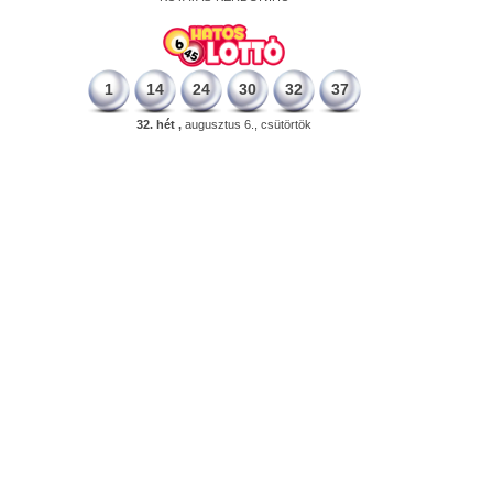
1
14
24
30
32
37
32. hét ,
augusztus 6., csütörtök