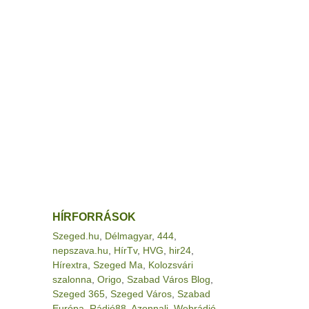
HÍRFORRÁSOK
Szeged.hu
,
Délmagyar
,
444
,
nepszava.hu
,
HírTv
,
HVG
,
hir24
,
Hírextra
,
Szeged Ma
,
Kolozsvári
szalonna
,
Origo
,
Szabad Város Blog
,
Szeged 365
,
Szeged Város
,
Szabad
Európa
,
Rádió88
,
Azonnali
,
Webrádió
,