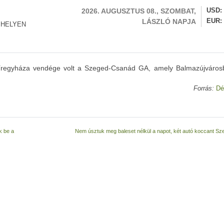
2026. AUGUSZTUS 08., SZOMBAT,
USD
LÁSZLÓ NAPJA
EUR
 HELYEN
Nyíregyháza vendége volt a Szeged-Csanád GA, amely Balmazújváros
Forrás:
Dé
k be a
Nem úsztuk meg baleset nélkül a napot, két autó koccant S