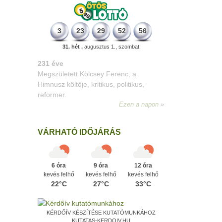
3
23
29
52
56
31. hét ,
augusztus 1., szombat
331 éve
Megszületett Mikes Kelemen
memoáríró, műfordító, a XVIII. századi
magyar prózairodalom legnagyobb
alakja.
Ezen a napon
VÁRHATÓ IDŐJÁRÁS
6 óra
9 óra
12 óra
kevés felhő
kevés felhő
kevés felhő
22°C
27°C
33°C
KÉRDŐÍV KÉSZÍTÉSE KUTATÓMUNKÁHOZ
KUTATAS-KERDOIV.HU