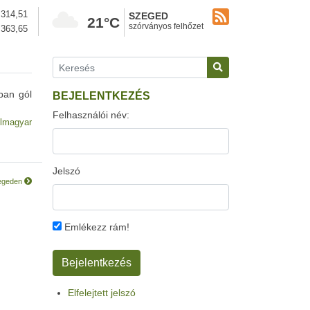
314,51
SZEGED
21°C
szórványos felhőzet
363,65
ban gól
BEJELENTKEZÉS
Felhasználói név:
lmagyar
Jelszó
zegeden
Emlékezz rám!
Elfelejtett jelszó