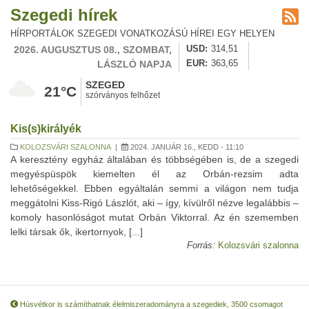
Szegedi hírek
HÍRPORTÁLOK SZEGEDI VONATKOZÁSÚ HÍREI EGY HELYEN
2026. AUGUSZTUS 08., SZOMBAT,
USD
314,51
LÁSZLÓ NAPJA
EUR
363,65
SZEGED
21°C
szórványos felhőzet
Kis(s)királyék
KOLOZSVÁRI SZALONNA
|
2024. JANUÁR 16., KEDD - 11:10
A keresztény egyház általában és többségében is, de a szegedi
megyéspüspök kiemelten él az Orbán-rezsim adta
lehetőségekkel. Ebben egyáltalán semmi a világon nem tudja
meggátolni Kiss-Rigó Lászlót, aki – így, kívülről nézve legalábbis –
komoly hasonlóságot mutat Orbán Viktorral. Az én szememben
lelki társak ők, ikertornyok, [...]
Forrás:
Kolozsvári szalonna
Húsvétkor is számíthatnak élelmiszeradományra a szegediek, 3500 csomagot