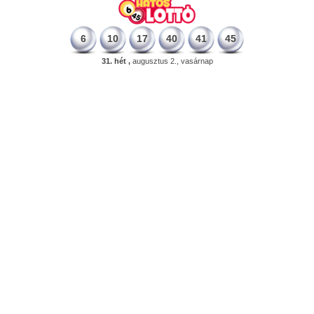
6
10
17
40
41
45
31. hét ,
augusztus 2., vasárnap