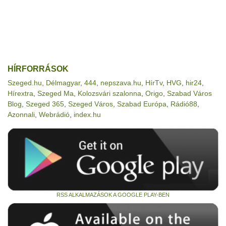
HÍRFORRÁSOK
Szeged.hu
,
Délmagyar
,
444
,
nepszava.hu
,
HírTv
,
HVG
,
hir24
,
Hírextra
,
Szeged Ma
,
Kolozsvári szalonna
,
Origo
,
Szabad Város
Blog
,
Szeged 365
,
Szeged Város
,
Szabad Európa
,
Rádió88
,
Azonnali
,
Webrádió
,
index.hu
RSS ALKALMAZÁSOK A GOOGLE PLAY-BEN