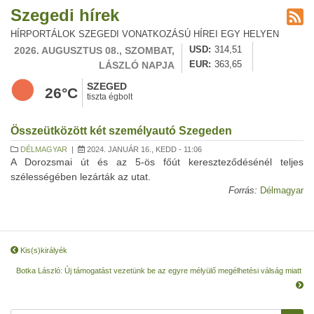
Szegedi hírek
HÍRPORTÁLOK SZEGEDI VONATKOZÁSÚ HÍREI EGY HELYEN
2026. AUGUSZTUS 08., SZOMBAT,
USD
314,51
LÁSZLÓ NAPJA
EUR
363,65
SZEGED
26°C
tiszta égbolt
Összeütközött két személyautó Szegeden
DÉLMAGYAR
|
2024. JANUÁR 16., KEDD - 11:06
A Dorozsmai út és az 5-ös főút kereszteződésénél teljes
szélességében lezárták az utat.
Forrás:
Délmagyar
Kis(s)királyék
Botka László: Új támogatást vezetünk be az egyre mélyülő megélhetési válság miatt