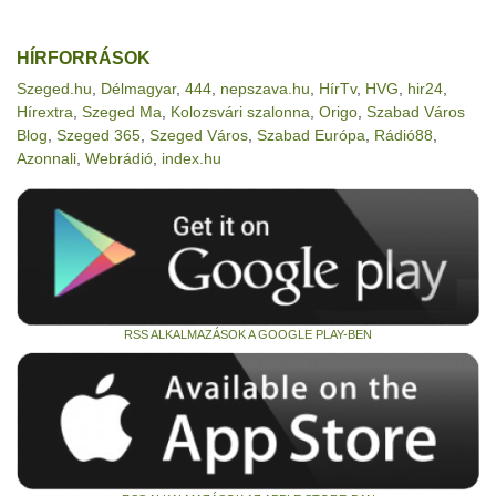
HÍRFORRÁSOK
Szeged.hu
,
Délmagyar
,
444
,
nepszava.hu
,
HírTv
,
HVG
,
hir24
,
Hírextra
,
Szeged Ma
,
Kolozsvári szalonna
,
Origo
,
Szabad Város
Blog
,
Szeged 365
,
Szeged Város
,
Szabad Európa
,
Rádió88
,
Azonnali
,
Webrádió
,
index.hu
RSS ALKALMAZÁSOK A GOOGLE PLAY-BEN