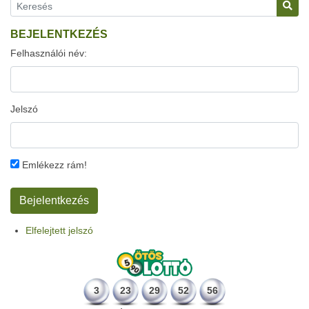
BEJELENTKEZÉS
Felhasználói név:
Jelszó
Emlékezz rám!
Elfelejtett jelszó
3
23
29
52
56