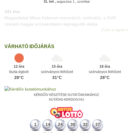
31. hét ,
augusztus 1., szombat
331 éve
Megszületett Mikes Kelemen memoáríró, műfordító, a XVIII.
századi magyar prózairodalom legnagyobb alakja.
Ezen a napon
VÁRHATÓ IDŐJÁRÁS
12 óra
15 óra
18 óra
tiszta égbolt
szórványos felhőzet
szórványos felhőzet
28°C
31°C
28°C
KÉRDŐÍV KÉSZÍTÉSE KUTATÓMUNKÁHOZ
KUTATAS-KERDOIV.HU
1
14
24
30
32
37