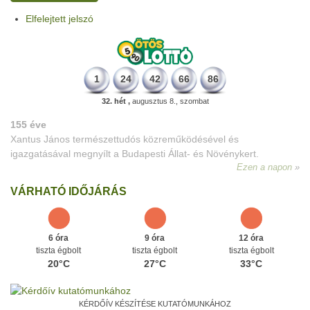
Elfelejtett jelszó
1
24
42
66
86
32. hét ,
augusztus 8., szombat
155 éve
Xantus János természettudós közreműködésével és
igazgatásával megnyílt a Budapesti Állat- és Növénykert.
Ezen a napon
VÁRHATÓ IDŐJÁRÁS
6 óra
9 óra
12 óra
tiszta égbolt
tiszta égbolt
tiszta égbolt
20°C
27°C
33°C
KÉRDŐÍV KÉSZÍTÉSE KUTATÓMUNKÁHOZ