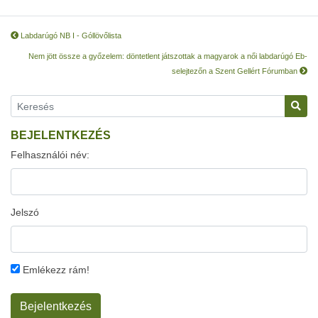
Labdarúgó NB I - Góllövőlista
Nem jött össze a győzelem: döntetlent játszottak a magyarok a női labdarúgó Eb-
selejtezőn a Szent Gellért Fórumban
BEJELENTKEZÉS
Felhasználói név:
Jelszó
Emlékezz rám!