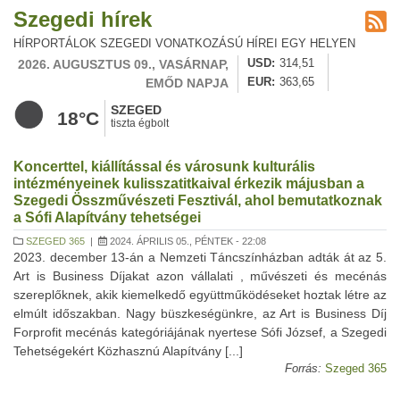
Szegedi hírek
HÍRPORTÁLOK SZEGEDI VONATKOZÁSÚ HÍREI EGY HELYEN
2026. AUGUSZTUS 09., VASÁRNAP,
USD
314,51
EMŐD NAPJA
EUR
363,65
SZEGED
18°C
tiszta égbolt
Koncerttel, kiállítással és városunk kulturális
intézményeinek kulisszatitkaival érkezik májusban a
Szegedi Összművészeti Fesztivál, ahol bemutatkoznak
a Sófi Alapítvány tehetségei
SZEGED 365
|
2024. ÁPRILIS 05., PÉNTEK - 22:08
2023. december 13-án a Nemzeti Táncszínházban adták át az 5.
Art is Business Díjakat azon vállalati , művészeti és mecénás
szereplőknek, akik kiemelkedő együttműködéseket hoztak létre az
elmúlt időszakban. Nagy büszkeségünkre, az Art is Business Díj
Forprofit mecénás kategóriájának nyertese Sófi József, a Szegedi
Tehetségekért Közhasznú Alapítvány [...]
Forrás:
Szeged 365