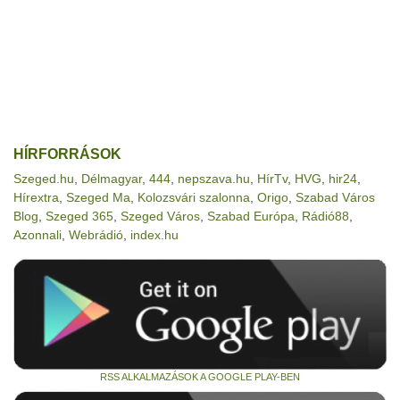
HÍRFORRÁSOK
Szeged.hu
,
Délmagyar
,
444
,
nepszava.hu
,
HírTv
,
HVG
,
hir24
,
Hírextra
,
Szeged Ma
,
Kolozsvári szalonna
,
Origo
,
Szabad Város
Blog
,
Szeged 365
,
Szeged Város
,
Szabad Európa
,
Rádió88
,
Azonnali
,
Webrádió
,
index.hu
RSS ALKALMAZÁSOK A GOOGLE PLAY-BEN