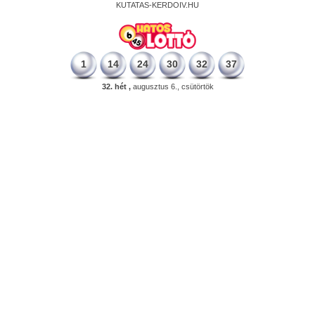
KUTATAS-KERDOIV.HU
1
14
24
30
32
37
32. hét ,
augusztus 6., csütörtök