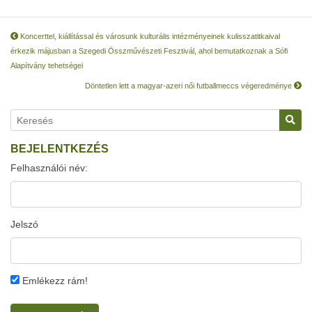
Koncerttel, kiállítással és városunk kulturális intézményeinek kulisszatitkaival
érkezik májusban a Szegedi Összművészeti Fesztivál, ahol bemutatkoznak a Sófi
Alapítvány tehetségei
Döntetlen lett a magyar-azeri női futballmeccs végeredménye
BEJELENTKEZÉS
Felhasználói név:
Jelszó
Emlékezz rám!