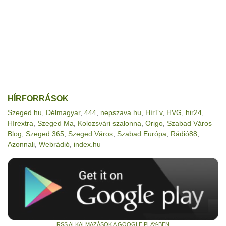
HÍRFORRÁSOK
Szeged.hu
,
Délmagyar
,
444
,
nepszava.hu
,
HírTv
,
HVG
,
hir24
,
Hírextra
,
Szeged Ma
,
Kolozsvári szalonna
,
Origo
,
Szabad Város
Blog
,
Szeged 365
,
Szeged Város
,
Szabad Európa
,
Rádió88
,
Azonnali
,
Webrádió
,
index.hu
RSS ALKALMAZÁSOK A GOOGLE PLAY-BEN