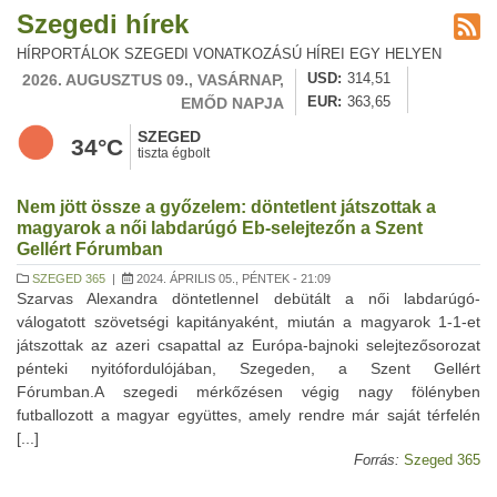
Szegedi hírek
HÍRPORTÁLOK SZEGEDI VONATKOZÁSÚ HÍREI EGY HELYEN
2026. AUGUSZTUS 09., VASÁRNAP,
USD
314,51
EMŐD NAPJA
EUR
363,65
SZEGED
34°C
tiszta égbolt
Nem jött össze a győzelem: döntetlent játszottak a
magyarok a női labdarúgó Eb-selejtezőn a Szent
Gellért Fórumban
SZEGED 365
|
2024. ÁPRILIS 05., PÉNTEK - 21:09
Szarvas Alexandra döntetlennel debütált a női labdarúgó-
válogatott szövetségi kapitányaként, miután a magyarok 1-1-et
játszottak az azeri csapattal az Európa-bajnoki selejtezősorozat
pénteki nyitófordulójában, Szegeden, a Szent Gellért
Fórumban.A szegedi mérkőzésen végig nagy fölényben
futballozott a magyar együttes, amely rendre már saját térfelén
[...]
Forrás:
Szeged 365