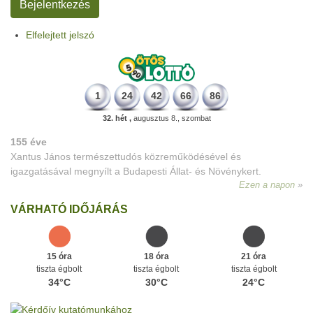
Elfelejtett jelszó
1
24
42
66
86
32. hét ,
augusztus 8., szombat
155 éve
Xantus János természettudós közreműködésével és
igazgatásával megnyílt a Budapesti Állat- és Növénykert.
Ezen a napon
VÁRHATÓ IDŐJÁRÁS
15 óra
18 óra
21 óra
tiszta égbolt
tiszta égbolt
tiszta égbolt
34°C
30°C
24°C