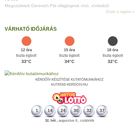
VÁRHATÓ IDŐJÁRÁS
12 óra
15 óra
18 óra
tiszta égbolt
tiszta égbolt
tiszta égbolt
33°C
34°C
32°C
KÉRDŐÍV KÉSZÍTÉSE KUTATÓMUNKÁHOZ
KUTATAS-KERDOIV.HU
1
14
24
30
32
37
32. hét ,
augusztus 6., csütörtök