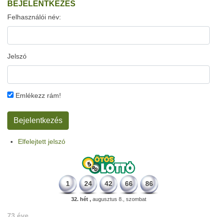
BEJELENTKEZÉS
Felhasználói név:
Jelszó
Emlékezz rám!
Elfelejtett jelszó
1
24
42
66
86
32. hét ,
augusztus 8., szombat