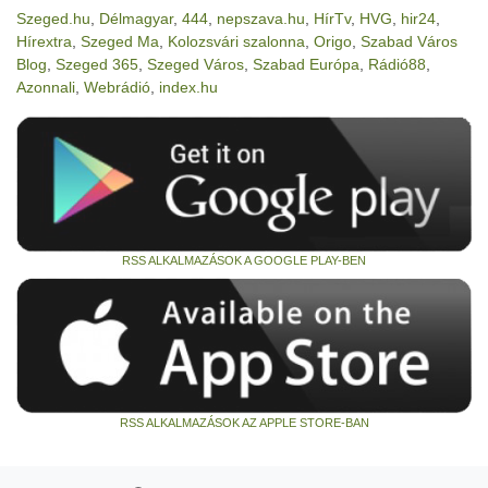
Szeged.hu
,
Délmagyar
,
444
,
nepszava.hu
,
HírTv
,
HVG
,
hir24
,
Hírextra
,
Szeged Ma
,
Kolozsvári szalonna
,
Origo
,
Szabad Város
Blog
,
Szeged 365
,
Szeged Város
,
Szabad Európa
,
Rádió88
,
Azonnali
,
Webrádió
,
index.hu
RSS ALKALMAZÁSOK A GOOGLE PLAY-BEN
RSS ALKALMAZÁSOK AZ APPLE STORE-BAN