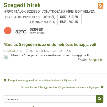
Szegedi hírek
HÍRPORTÁLOK SZEGEDI VONATKOZÁSÚ HÍREI EGY HELYEN
2026. AUGUSZTUS 10., HÉTFŐ,
USD
313,69
LŐRINC NAPJA
EUR
362,45
SZEGED
32°C
tiszta égbolt
Március Szegeden is az endometriózis hónapja volt
SZEGED.HU
|
2024. ÁPRILIS 03., SZERDA - 18:06
Március Szegeden is az endometriózis hónapja volt
Forrás:
Szeged.hu
Hónapok óta tárgyalnak a Honvéd eladásáról a tulajdonosok
Sétával hívták fel a figyelmet az elfogadásra az autizmus világnapján