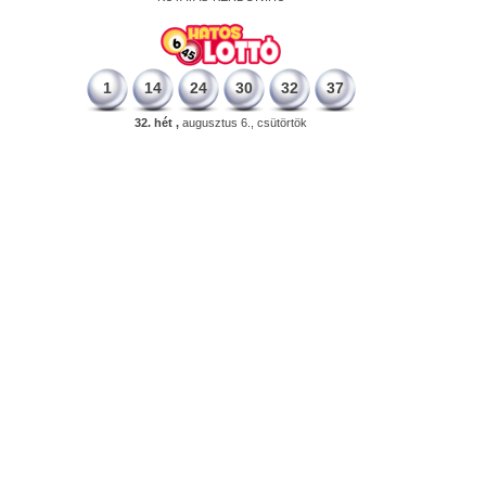
1
14
24
30
32
37
32. hét ,
augusztus 6., csütörtök