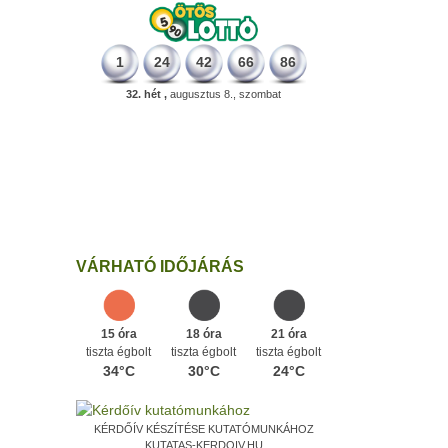
1
24
42
66
86
32. hét ,
augusztus 8., szombat
226 éve
Megszületett Dukai Takács Judit,
művésznevén Malvina költőnő.
Ezen a napon
VÁRHATÓ IDŐJÁRÁS
15 óra
18 óra
21 óra
tiszta égbolt
tiszta égbolt
tiszta égbolt
34°C
30°C
24°C
KÉRDŐÍV KÉSZÍTÉSE KUTATÓMUNKÁHOZ
KUTATAS-KERDOIV.HU