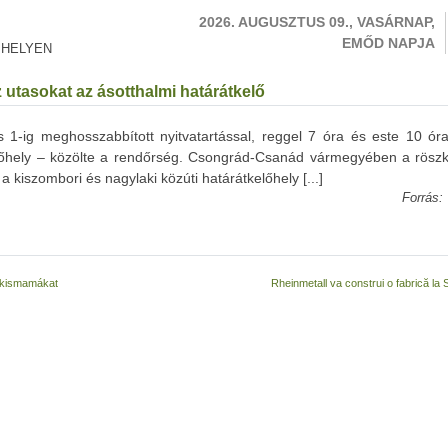
2026. AUGUSZTUS 09., VASÁRNAP,
EMŐD NAPJA
 HELYEN
 utasokat az ásotthalmi határátkelő
s 1-ig meghosszabbított nyitvatartással, reggel 7 óra és este 10 óra
kelőhely – közölte a rendőrség. Csongrád-Csanád vármegyében a röszk
 kiszombori és nagylaki közúti határátkelőhely [...]
Forrás:
a kismamákat
Rheinmetall va construi o fabrică l