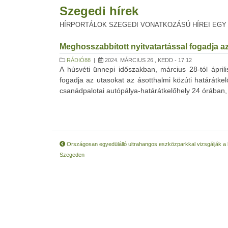
Szegedi hírek
HÍRPORTÁLOK SZEGEDI VONATKOZÁSÚ HÍREI EGY
Meghosszabbított nyitvatartással fogadja az
RÁDIÓ88
|
2024. MÁRCIUS 26., KEDD - 17:12
A húsvéti ünnepi időszakban, március 28-tól áprili
fogadja az utasokat az ásotthalmi közúti határát
csanádpalotai autópálya-határátkelőhely 24 órában, a
Országosan egyedülálló ultrahangos eszközparkkal vizsgálják 
Szegeden