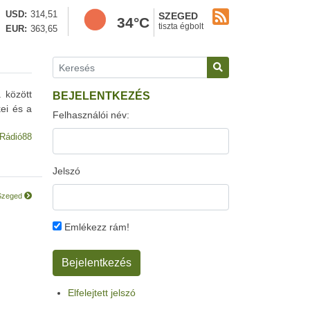
USD
314,51
SZEGED
34°C
tiszta égbolt
EUR
363,65
 között
BEJELENTKEZÉS
ei és a
Felhasználói név:
Rádió88
Jelszó
a Szeged
Emlékezz rám!
Elfelejtett jelszó