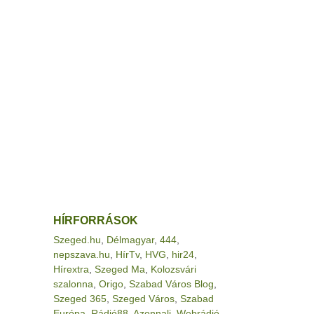
HÍRFORRÁSOK
Szeged.hu
,
Délmagyar
,
444
,
nepszava.hu
,
HírTv
,
HVG
,
hir24
,
Hírextra
,
Szeged Ma
,
Kolozsvári
szalonna
,
Origo
,
Szabad Város Blog
,
Szeged 365
,
Szeged Város
,
Szabad
Európa
,
Rádió88
,
Azonnali
,
Webrádió
,